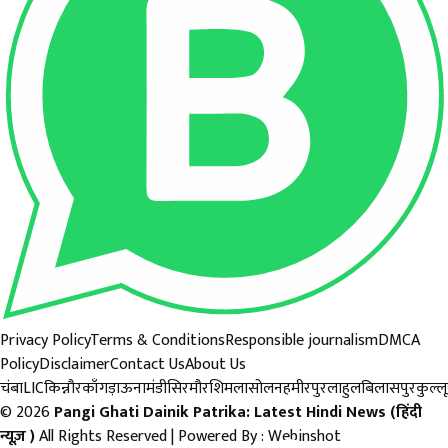
Privacy Policy
Terms & Conditions
Responsible journalism
DMCA
Policy
Disclaimer
Contact Us
About Us
चंबा
LIC
किन्नौर
काँगड़ा
ऊना
मंडी
सिरमौर
शिमला
सोलन
हमीरपुर
लाहुल
बिलासपुर
कुल्लू
© 2026
Pangi Ghati Dainik Patrika: Latest Hindi News (हिंदी
न्यूज़ )
All Rights Reserved | Powered By :
Webinshot