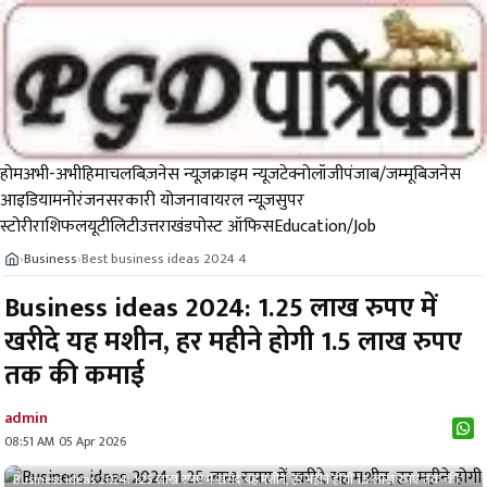
होम
अभी-अभी
हिमाचल
बिज़नेस न्यूज़
क्राइम न्यूज
टेक्नोलॉजी
पंजाब/जम्मू
बिजनेस
आइडिया
मनोरंजन
सरकारी योजना
वायरल न्यूज़
सुपर
स्टोरी
राशिफल
यूटीलिटी
उत्तराखंड
पोस्ट ऑफिस
Education/Job
Business
Best business ideas 2024 4
›
›
Business ideas 2024: 1.25 लाख रुपए में
खरीदे यह मशीन, हर महीने होगी 1.5 लाख रुपए
तक की कमाई
admin
08:51 AM 05 Apr 2026
Business ideas 2024: 1.25 लाख रुपए में खरीदे यह मशीन, हर महीने होगी 1.5 लाख रुपए तक की