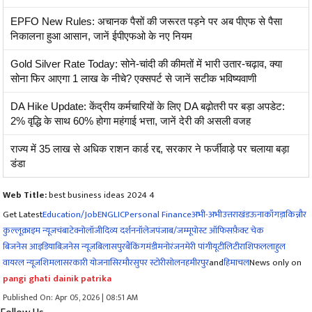
EPFO New Rules: अचानक पैसों की जरूरत पड़ने पर अब पीएफ से पैसा
निकालना हुआ आसान, जानें ईपीएफओ के नए नियम
Gold Silver Rate Today: सोने-चांदी की कीमतों में भारी उतार-चढ़ाव, क्या
सोना फिर आएगा 1 लाख के नीचे? एक्सपर्ट से जानें सटीक भविष्यवाणी
DA Hike Update: केंद्रीय कर्मचारियों के लिए DA बढ़ोतरी पर बड़ा अपडेट:
2% वृद्धि के साथ 60% होगा महंगाई भत्ता, जानें देरी की असली वजह
राज्य में 35 लाख से अधिक राशन कार्ड रद्द, सरकार ने फर्जीवाड़े पर चलाया बड़ा
डंडा
Web Title:
best business ideas 2024 4
Get Latest
Education/Job
ENG
LIC
Personal Finance
अभी-अभी
उत्तराखंड
ऊना
काँगड़ा
किन्नौर
कुल्लू
क्राइम न्यूज
चंबा
टेक्नोलॉजी
दिव्य दर्शन
नॉलेज
पंजाब/जम्मू
पोस्ट ऑफिस
फ़ैक्ट चेक
बिजनेस आइडिया
बिज़नेस न्यूज़
बिलासपुर
बैंकिंग
मंडी
मनोरंजन
मेरी पांगी
यूटीलिटी
राशिफल
लाहुल
वायरल न्यूज़
शिमला
सरकारी योजना
सिरमौर
सुपर स्टोरी
सोलन
हमीरपुर
and
हिमाचल
News only on
pangi ghati dainik patrika
Published On: Apr 05, 2026 | 08:51 AM