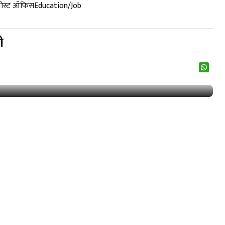
पोस्ट ऑफिस
Education/Job
ी