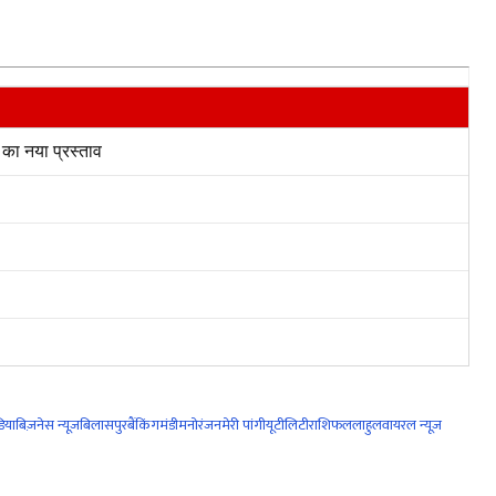
का नया प्रस्ताव
िया
बिज़नेस न्यूज़
बिलासपुर
बैंकिंग
मंडी
मनोरंजन
मेरी पांगी
यूटीलिटी
राशिफल
लाहुल
वायरल न्यूज़