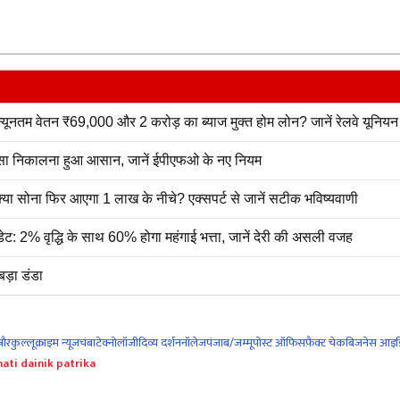
ूनतम वेतन ₹69,000 और 2 करोड़ का ब्याज मुक्त होम लोन? जानें रेलवे यूनियन 
ा निकालना हुआ आसान, जानें ईपीएफओ के नए नियम
्या सोना फिर आएगा 1 लाख के नीचे? एक्सपर्ट से जानें सटीक भविष्यवाणी
ट: 2% वृद्धि के साथ 60% होगा महंगाई भत्ता, जानें देरी की असली वजह
बड़ा डंडा
नौर
कुल्लू
क्राइम न्यूज
चंबा
टेक्नोलॉजी
दिव्य दर्शन
नॉलेज
पंजाब/जम्मू
पोस्ट ऑफिस
फ़ैक्ट चेक
बिजनेस आइड
ati dainik patrika