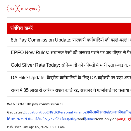
da
employees
संबंधित खबरें
8th Pay Commission Update: सरकारी कर्मचारियों की बल्ले-बल्ले! न्य
EPFO New Rules: अचानक पैसों की जरूरत पड़ने पर अब पीएफ से पैस
Gold Silver Rate Today: सोने-चांदी की कीमतों में भारी उतार-चढ़ाव, क
DA Hike Update: केंद्रीय कर्मचारियों के लिए DA बढ़ोतरी पर बड़ा अपडे
राज्य में 35 लाख से अधिक राशन कार्ड रद्द, सरकार ने फर्जीवाड़े पर चलाया 
Web Title:
7th pay commission 19
Get Latest
Education/Job
ENG
LIC
Personal Finance
अभी-अभी
उत्तराखंड
ऊना
काँगड़ा
किन्
शिमला
सरकारी योजना
सिरमौर
सुपर स्टोरी
सोलन
हमीरपुर
and
हिमाचल
News only on
pangi gh
Published On: Apr 05, 2026 | 09:03 AM