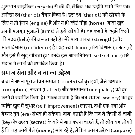
शुरुआत साइकिल (bicycle) से की थी, लेकिन अब उन्होंने अपने लिए एक
अनोखा रथ (chariot) तैयार किया है। इस रथ (chariot) को खींचने के
लिए न तो इंजन (engine) है और न ही कोई घोड़ा (horse)। बाबा खुद
अपनी मजबूत भुजाओं (arms) से इसे खींचते हैं। वह कहते हैं, "मुझे किसी
की मदद (help) की जरूरत नहीं है। मेरे पास ताकत (strength) और
आत्मविश्वास (confidence) है। यह रथ (chariot) मेरा विश्वास (belief) है
और इसे मैं खुद खींचता हूं।" उनके इस आत्मनिर्भरता (self-reliance) भरे
अंदाज ने लोगों को प्रभावित किया है।
समाज सेवा और बाबा का उद्देश्य
बाबा ने अपना पूरा जीवन समाज (society) की बुराइयों, जैसे भ्रष्टाचार
(corruption), नफरत (hatred) और असमानता (inequality) को दूर
करने में समर्पित किया है। उनका मानना है कि जब समाज (society) का हर
व्यक्ति खुद में सुधार (self-improvement) लाएगा, तभी एक नया और
बेहतर युग (era) संभव हो सकेगा। बाबा बताते हैं कि जब वे किसी से चाबी
(key) के रहस्य (secret) के बारे में बात करना चाहते हैं, तो लोग यह सोचते
हैं कि वह उनसे पैसे (money) मांग रहे हैं, लेकिन उनका उद्देश्य (purpose)