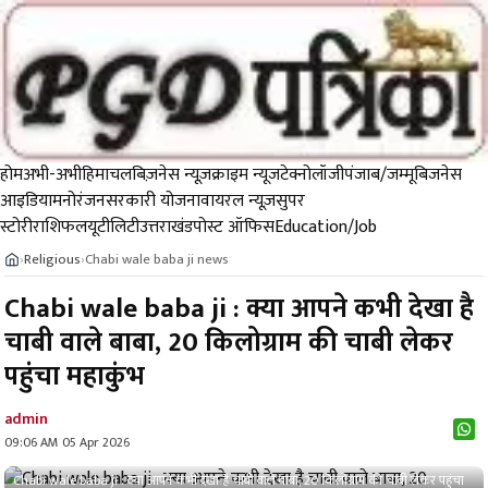
होम
अभी-अभी
हिमाचल
बिज़नेस न्यूज़
क्राइम न्यूज
टेक्नोलॉजी
पंजाब/जम्मू
बिजनेस
आइडिया
मनोरंजन
सरकारी योजना
वायरल न्यूज़
सुपर
स्टोरी
राशिफल
यूटीलिटी
उत्तराखंड
पोस्ट ऑफिस
Education/Job
Religious
Chabi wale baba ji news
›
›
Chabi wale baba ji : क्या आपने कभी देखा है
चाबी वाले बाबा, 20 किलोग्राम की चाबी लेकर
पहुंचा महाकुंभ
admin
09:06 AM 05 Apr 2026
Chabi wale baba ji : क्या आपने कभी देखा है चाबी वाले बाबा, 20 किलोग्राम की चाबी लेकर पहुंचा