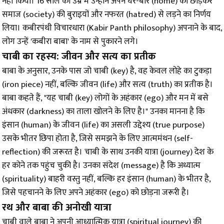
नहीं किया। 16 साल की उम्र में उन्होंने अपने घर-बार (home) को छोड़कर
समाज (society) की बुराइयों और नफरत (hatred) से लड़ने का निर्णय
लिया। कबीरपंथी विचारधारा (Kabir Panth philosophy) अपनाने के बाद,
लोग उन्हें 'कबीरा बाबा' के नाम से पुकारने लगे।
चाबी का रहस्य: जीवन और सत्य का प्रतीक
बाबा के अनुसार, उनके पास जो चाबी (key) है, वह केवल लोहे का टुकड़ा
(iron piece) नहीं, बल्कि जीवन (life) और सत्य (truth) का प्रतीक है।
बाबा कहते हैं, "यह चाबी (key) लोगों के अहंकार (ego) और मन में बसे
अंधकार (darkness) का ताला खोलने के लिए है।" उनका मानना है कि
इंसान (human) के जीवन (life) का असली उद्देश्य (true purpose)
उसके भीतर छिपा होता है, जिसे समझने के लिए आत्ममंथन (self-
reflection) की जरूरत है। चाबी के साथ उनकी यात्रा (journey) देश के
हर कोने तक पहुंच चुकी है। उनका संदेश (message) है कि अध्यात्म
(spirituality) बाहरी वस्तु नहीं, बल्कि हर इंसान (human) के भीतर है,
जिसे पहचानने के लिए अपने अहंकार (ego) को छोड़ना जरूरी है।
रथ और बाबा की अनोखी यात्रा
चाबी वाले बाबा ने अपनी आध्यात्मिक यात्रा (spiritual journey) की