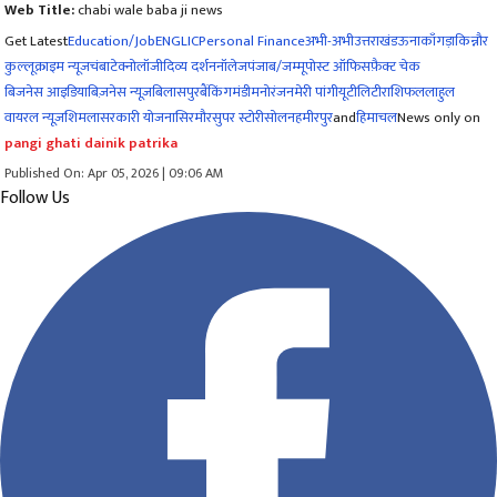
Web Title:
chabi wale baba ji news
Get Latest
Education/Job
ENG
LIC
Personal Finance
अभी-अभी
उत्तराखंड
ऊना
काँगड़ा
किन्नौर
कुल्लू
क्राइम न्यूज
चंबा
टेक्नोलॉजी
दिव्य दर्शन
नॉलेज
पंजाब/जम्मू
पोस्ट ऑफिस
फ़ैक्ट चेक
बिजनेस आइडिया
बिज़नेस न्यूज़
बिलासपुर
बैंकिंग
मंडी
मनोरंजन
मेरी पांगी
यूटीलिटी
राशिफल
लाहुल
वायरल न्यूज़
शिमला
सरकारी योजना
सिरमौर
सुपर स्टोरी
सोलन
हमीरपुर
and
हिमाचल
News only on
pangi ghati dainik patrika
Published On: Apr 05, 2026 | 09:06 AM
Follow Us