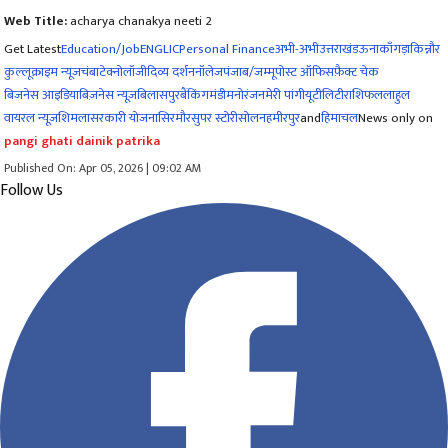
Web Title:
acharya chanakya neeti 2
Get Latest
Education/Job
ENG
LIC
Personal Finance
अभी-अभी
उत्तराखंड
ऊना
काँगड़ा
किन्नौर
कुल्लू
क्राइम न्यूज
चंबा
टेक्नोलॉजी
दिव्य दर्शन
नॉलेज
पंजाब/जम्मू
पोस्ट ऑफिस
फ़ैक्ट चेक
बिजनेस आइडिया
बिज़नेस न्यूज़
बिलासपुर
बैंकिंग
मंडी
मनोरंजन
मेरी पांगी
यूटीलिटी
राशिफल
लाहुल
वायरल न्यूज़
शिमला
सरकारी योजना
सिरमौर
सुपर स्टोरी
सोलन
हमीरपुर
and
हिमाचल
News only on
pangi ghati dainik patrika
Published On: Apr 05, 2026 | 09:02 AM
Follow Us