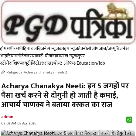
होम
अभी-अभी
हिमाचल
बिज़नेस न्यूज़
क्राइम न्यूज
टेक्नोलॉजी
पंजाब/जम्मू
बिजनेस
आइडिया
मनोरंजन
सरकारी योजना
वायरल न्यूज़
सुपर
स्टोरी
राशिफल
यूटीलिटी
उत्तराखंड
पोस्ट ऑफिस
Education/Job
Religious
Acharya chanakya neeti 2
›
›
Acharya Chanakya Neeti: इन 5 जगहों पर
पैसा खर्च करने से दोगुनी हो जाती है कमाई,
आचार्य चाणक्य ने बताया बरकत का राज
admin
09:02 AM 05 Apr 2026
Acharya Chanakya Neeti: इन 5 जगहों पर पैसा खर्च करने से दोगुनी हो जाती है कमाई, आचार्य