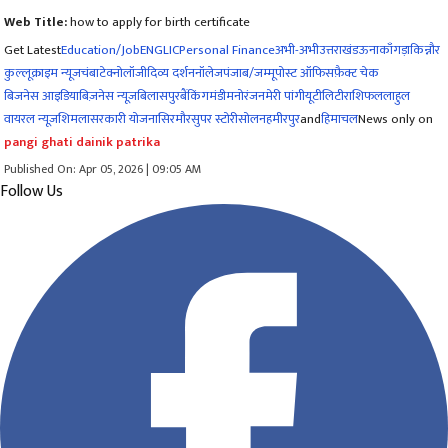
Web Title:
how to apply for birth certificate
Get Latest
Education/Job
ENG
LIC
Personal Finance
अभी-अभी
उत्तराखंड
ऊना
काँगड़ा
किन्नौर
कुल्लू
क्राइम न्यूज
चंबा
टेक्नोलॉजी
दिव्य दर्शन
नॉलेज
पंजाब/जम्मू
पोस्ट ऑफिस
फ़ैक्ट चेक
बिजनेस आइडिया
बिज़नेस न्यूज़
बिलासपुर
बैंकिंग
मंडी
मनोरंजन
मेरी पांगी
यूटीलिटी
राशिफल
लाहुल
वायरल न्यूज़
शिमला
सरकारी योजना
सिरमौर
सुपर स्टोरी
सोलन
हमीरपुर
and
हिमाचल
News only on
pangi ghati dainik patrika
Published On: Apr 05, 2026 | 09:05 AM
Follow Us