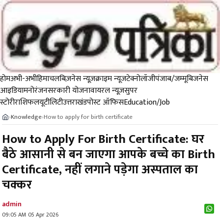
होम
अभी-अभी
हिमाचल
बिज़नेस न्यूज़
क्राइम न्यूज
टेक्नोलॉजी
पंजाब/जम्मू
बिजनेस
आइडिया
मनोरंजन
सरकारी योजना
वायरल न्यूज़
सुपर
स्टोरी
राशिफल
यूटीलिटी
उत्तराखंड
पोस्ट ऑफिस
Education/Job
Knowledge
How to apply for birth certificate
›
›
How to Apply For Birth Certificate: घर
बैठे आसानी से बन जाएगा आपके बच्चे का Birth
Certificate, नहीं लगाने पड़ेगा अस्पताल का
चक्कर
admin
09:05 AM 05 Apr 2026