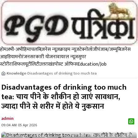
होम
अभी-अभी
हिमाचल
बिज़नेस न्यूज़
क्राइम न्यूज
टेक्नोलॉजी
पंजाब/जम्मू
बिजनेस
आइडिया
मनोरंजन
सरकारी योजना
वायरल न्यूज़
सुपर
स्टोरी
राशिफल
यूटीलिटी
उत्तराखंड
पोस्ट ऑफिस
Education/Job
Knowledge
Disadvantages of drinking too much tea
›
›
Disadvantages of drinking too much
tea: चाय पीने के शौकीन हो जाएं सावधान,
ज्यादा पीने से शरीर में होते ये नुकसान
admin
09:04 AM 05 Apr 2026
Disadvantages of drinking too much tea: चाय पीने के शौकीन हो जाएं सावधान, ज्यादा पीने