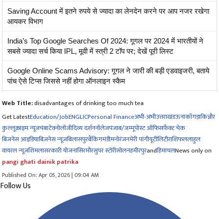
Saving Account में इतने रुपये से ज्यादा का लेनदेन करने पर आप नजर रखेगा
आयकर विभाग
India’s Top Google Searches Of 2024: गूगल पर 2024 में भारतीयों ने
सबसे ज्यादा सर्च किया IPL, मूवी में स्त्री 2 टॉप पर; देखें पूरी लिस्ट
Google Online Scams Advisory: गूगल ने जारी की बड़ी एडवाइजरी, बताये
पांच ऐसे टिप्स जिससे नहीं होगा ऑनलाइन स्कैम
Web Title:
disadvantages of drinking too much tea
Get Latest
Education/Job
ENG
LIC
Personal Finance
अभी-अभी
उत्तराखंड
ऊना
काँगड़ा
किन्नौर
कुल्लू
क्राइम न्यूज
चंबा
टेक्नोलॉजी
दिव्य दर्शन
नॉलेज
पंजाब/जम्मू
पोस्ट ऑफिस
फ़ैक्ट चेक
बिजनेस आइडिया
बिज़नेस न्यूज़
बिलासपुर
बैंकिंग
मंडी
मनोरंजन
मेरी पांगी
यूटीलिटी
राशिफल
लाहुल
वायरल न्यूज़
शिमला
सरकारी योजना
सिरमौर
सुपर स्टोरी
सोलन
हमीरपुर
and
हिमाचल
News only on
pangi ghati dainik patrika
Published On: Apr 05, 2026 | 09:04 AM
Follow Us