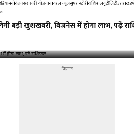
डिया
मनोरंजन
सरकारी योजना
वायरल न्यूज़
सुपर स्टोरी
राशिफल
यूटीलिटी
उत्तराखंड
ws
ी बड़ी खुशखबरी, बिजनेस में होगा लाभ, पढ़ें र
फल
विज्ञापन