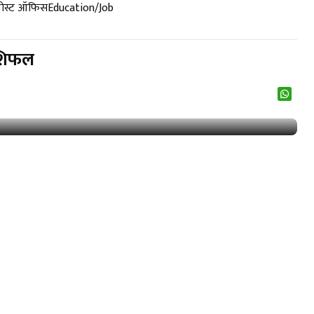
पोस्ट ऑफिस
Education/Job
ाशिफल