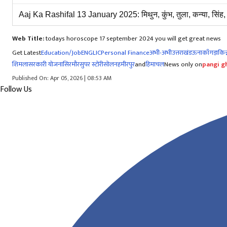
Aaj Ka Rashifal 13 January 2025: मिथुन, कुंभ, तुला, कन्या, सिंह, 
Web Title:
todays horoscope 17 september 2024 you will get great news
Get Latest
Education/Job
ENG
LIC
Personal Finance
अभी-अभी
उत्तराखंड
ऊना
काँगड़ा
किन्
शिमला
सरकारी योजना
सिरमौर
सुपर स्टोरी
सोलन
हमीरपुर
and
हिमाचल
News only on
pangi gh
Published On: Apr 05, 2026 | 08:53 AM
Follow Us