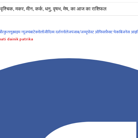
वृश्चिक, मकर, मीन, कर्क, धनु, वृषभ, मेष, का आज का राशिफल
नौर
कुल्लू
क्राइम न्यूज
चंबा
टेक्नोलॉजी
दिव्य दर्शन
नॉलेज
पंजाब/जम्मू
पोस्ट ऑफिस
फ़ैक्ट चेक
बिजनेस आइड
ati dainik patrika