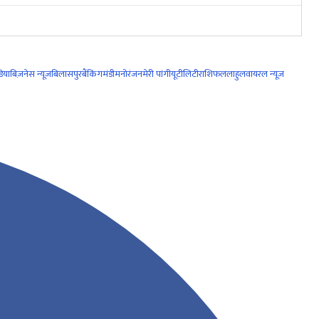
िया
बिज़नेस न्यूज़
बिलासपुर
बैंकिंग
मंडी
मनोरंजन
मेरी पांगी
यूटीलिटी
राशिफल
लाहुल
वायरल न्यूज़