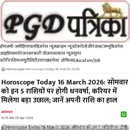
होम
अभी-अभी
हिमाचल
बिज़नेस न्यूज़
क्राइम न्यूज
टेक्नोलॉजी
पंजाब/जम्मू
बिजनेस
आइडिया
मनोरंजन
सरकारी योजना
वायरल न्यूज़
सुपर
स्टोरी
राशिफल
यूटीलिटी
उत्तराखंड
पोस्ट ऑफिस
Education/Job
Horoscope
Horoscope today 16 march 2026
›
›
Horoscope Today 16 March 2026: सोमवार
को इन 5 राशियों पर होगी धनवर्षा, करियर में
मिलेगा बड़ा उछाल; जानें अपनी राशि का हाल
admin
10:19 AM 06 Apr 2026
Horoscope Today 16 March 2026: सोमवार को इन 5 राशियों पर होगी धनवर्षा, करियर में मिलेगा