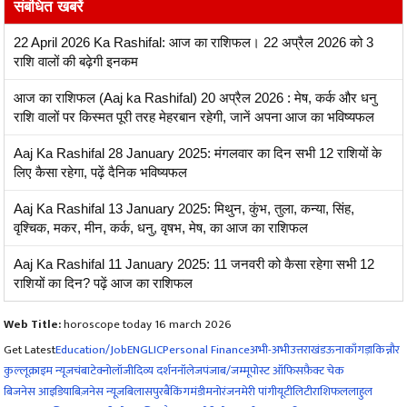
संबंधित खबरें
22 April 2026 Ka Rashifal: आज का राशिफल। 22 अप्रैल 2026 को 3
राशि वालों की बढ़ेगी इनकम
आज का राशिफल (Aaj ka Rashifal) 20 अप्रैल 2026 : मेष, कर्क और धनु
राशि वालों पर किस्मत पूरी तरह मेहरबान रहेगी, जानें अपना आज का भविष्यफल
Aaj Ka Rashifal 28 January 2025: मंगलवार का दिन सभी 12 राशियों के
लिए कैसा रहेगा, पढ़ें दैनिक भविष्यफल
Aaj Ka Rashifal 13 January 2025: मिथुन, कुंभ, तुला, कन्या, सिंह,
वृश्चिक, मकर, मीन, कर्क, धनु, वृषभ, मेष, का आज का राशिफल
Aaj Ka Rashifal 11 January 2025: 11 जनवरी को कैसा रहेगा सभी 12
राशियों का दिन? पढ़ें आज का राशिफल
Web Title:
horoscope today 16 march 2026
Get Latest
Education/Job
ENG
LIC
Personal Finance
अभी-अभी
उत्तराखंड
ऊना
काँगड़ा
किन्नौर
कुल्लू
क्राइम न्यूज
चंबा
टेक्नोलॉजी
दिव्य दर्शन
नॉलेज
पंजाब/जम्मू
पोस्ट ऑफिस
फ़ैक्ट चेक
बिजनेस आइडिया
बिज़नेस न्यूज़
बिलासपुर
बैंकिंग
मंडी
मनोरंजन
मेरी पांगी
यूटीलिटी
राशिफल
लाहुल