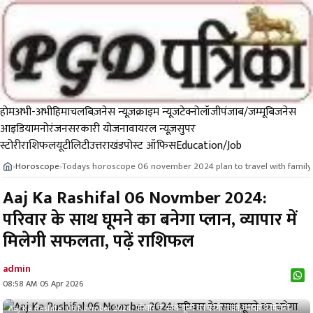
होम
अभी-अभी
हिमाचल
बिज़नेस न्यूज़
क्राइम न्यूज
टेक्नोलॉजी
पंजाब/जम्मू
बिजनेस
आइडिया
मनोरंजन
सरकारी योजना
वायरल न्यूज़
सुपर
स्टोरी
राशिफल
यूटीलिटी
उत्तराखंड
पोस्ट ऑफिस
Education/Job
Horoscope
Todays horoscope 06 november 2024 plan to travel with family
›
›
Aaj Ka Rashifal 06 Novmber 2024:
परिवार के साथ घूमने का बनेगा प्लान, व्यापार में
मिलेगी सफलता, पढ़ें राशिफल
admin
08:58 AM 05 Apr 2026
Aaj Ka Rashifal 06 Novmber 2024: परिवार के साथ घूमने का बनेगा प्लान, व्यापार में मिलेगी