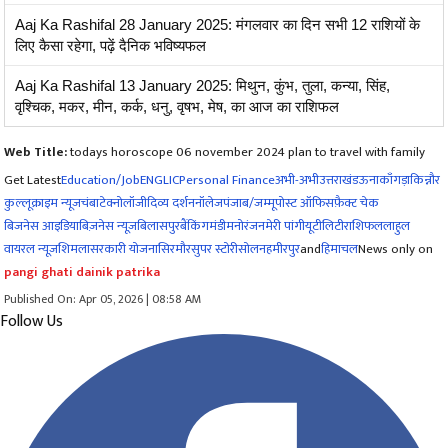
Aaj Ka Rashifal 28 January 2025: मंगलवार का दिन सभी 12 राशियों के
लिए कैसा रहेगा, पढ़ें दैनिक भविष्यफल
Aaj Ka Rashifal 13 January 2025: मिथुन, कुंभ, तुला, कन्या, सिंह,
वृश्चिक, मकर, मीन, कर्क, धनु, वृषभ, मेष, का आज का राशिफल
Web Title:
todays horoscope 06 november 2024 plan to travel with family
Get Latest
Education/Job
ENG
LIC
Personal Finance
अभी-अभी
उत्तराखंड
ऊना
काँगड़ा
किन्नौर
कुल्लू
क्राइम न्यूज
चंबा
टेक्नोलॉजी
दिव्य दर्शन
नॉलेज
पंजाब/जम्मू
पोस्ट ऑफिस
फ़ैक्ट चेक
बिजनेस आइडिया
बिज़नेस न्यूज़
बिलासपुर
बैंकिंग
मंडी
मनोरंजन
मेरी पांगी
यूटीलिटी
राशिफल
लाहुल
वायरल न्यूज़
शिमला
सरकारी योजना
सिरमौर
सुपर स्टोरी
सोलन
हमीरपुर
and
हिमाचल
News only on
pangi ghati dainik patrika
Published On: Apr 05, 2026 | 08:58 AM
Follow Us