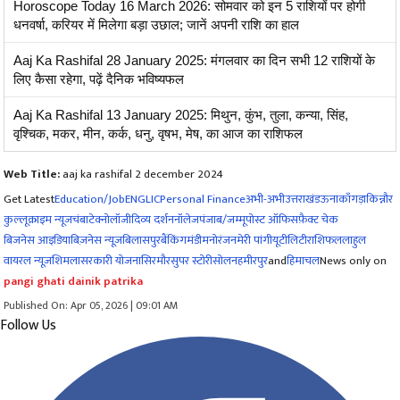
Horoscope Today 16 March 2026: सोमवार को इन 5 राशियों पर होगी
धनवर्षा, करियर में मिलेगा बड़ा उछाल; जानें अपनी राशि का हाल
Aaj Ka Rashifal 28 January 2025: मंगलवार का दिन सभी 12 राशियों के
लिए कैसा रहेगा, पढ़ें दैनिक भविष्यफल
Aaj Ka Rashifal 13 January 2025: मिथुन, कुंभ, तुला, कन्या, सिंह,
वृश्चिक, मकर, मीन, कर्क, धनु, वृषभ, मेष, का आज का राशिफल
Web Title:
aaj ka rashifal 2 december 2024
Get Latest
Education/Job
ENG
LIC
Personal Finance
अभी-अभी
उत्तराखंड
ऊना
काँगड़ा
किन्नौर
कुल्लू
क्राइम न्यूज
चंबा
टेक्नोलॉजी
दिव्य दर्शन
नॉलेज
पंजाब/जम्मू
पोस्ट ऑफिस
फ़ैक्ट चेक
बिजनेस आइडिया
बिज़नेस न्यूज़
बिलासपुर
बैंकिंग
मंडी
मनोरंजन
मेरी पांगी
यूटीलिटी
राशिफल
लाहुल
वायरल न्यूज़
शिमला
सरकारी योजना
सिरमौर
सुपर स्टोरी
सोलन
हमीरपुर
and
हिमाचल
News only on
pangi ghati dainik patrika
Published On: Apr 05, 2026 | 09:01 AM
Follow Us