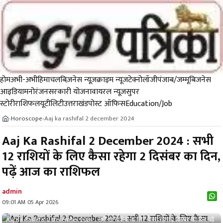
होम
अभी-अभी
हिमाचल
बिज़नेस न्यूज़
क्राइम न्यूज
टेक्नोलॉजी
पंजाब/जम्मू
बिजनेस
आइडिया
मनोरंजन
सरकारी योजना
वायरल न्यूज़
सुपर
स्टोरी
राशिफल
यूटीलिटी
उत्तराखंड
पोस्ट ऑफिस
Education/Job
Horoscope
Aaj ka rashifal 2 december 2024
›
›
Aaj Ka Rashifal 2 December 2024 : सभी
12 राशियों के लिए कैसा रहेगा 2 दिसंबर का दिन,
पढ़ें आज का राशिफल
admin
09:01 AM 05 Apr 2026
Aaj Ka Rashifal 2 December 2024 : सभी 12 राशियों के लिए कैसा रहेगा 2 दिसंबर का दिन, पढ़ें