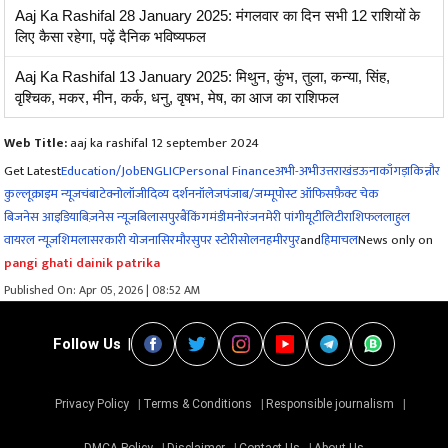
Aaj Ka Rashifal 28 January 2025: मंगलवार का दिन सभी 12 राशियों के
लिए कैसा रहेगा, पढ़ें दैनिक भविष्यफल
Aaj Ka Rashifal 13 January 2025: मिथुन, कुंभ, तुला, कन्या, सिंह,
वृश्चिक, मकर, मीन, कर्क, धनु, वृषभ, मेष, का आज का राशिफल
Web Title:
aaj ka rashifal 12 september 2024
Get Latest
Education/Job
ENG
LIC
Personal Finance
अभी-अभी
उत्तराखंड
ऊना
काँगड़ा
किन्नौर
कुल्लू
क्राइम न्यूज
चंबा
टेक्नोलॉजी
दिव्य दर्शन
नॉलेज
पंजाब/जम्मू
पोस्ट ऑफिस
फ़ैक्ट चेक
बिजनेस आइडिया
बिज़नेस न्यूज़
बिलासपुर
बैंकिंग
मंडी
मनोरंजन
मेरी पांगी
यूटीलिटी
राशिफल
लाहुल
वायरल न्यूज़
शिमला
सरकारी योजना
सिरमौर
सुपर स्टोरी
सोलन
हमीरपुर
and
हिमाचल
News only on
pangi ghati dainik patrika
Published On: Apr 05, 2026 | 08:52 AM
Follow Us
Privacy Policy
Terms & Conditions
Responsible journalism
DMCA Policy
Disclaimer
Contact Us
About Us