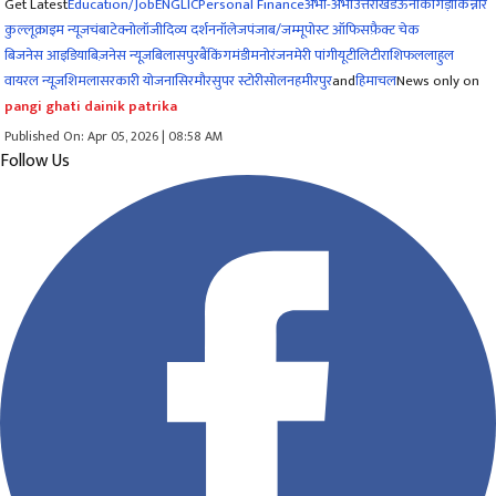
Get Latest
Education/Job
ENG
LIC
Personal Finance
अभी-अभी
उत्तराखंड
ऊना
काँगड़ा
किन्नौर
कुल्लू
क्राइम न्यूज
चंबा
टेक्नोलॉजी
दिव्य दर्शन
नॉलेज
पंजाब/जम्मू
पोस्ट ऑफिस
फ़ैक्ट चेक
बिजनेस आइडिया
बिज़नेस न्यूज़
बिलासपुर
बैंकिंग
मंडी
मनोरंजन
मेरी पांगी
यूटीलिटी
राशिफल
लाहुल
वायरल न्यूज़
शिमला
सरकारी योजना
सिरमौर
सुपर स्टोरी
सोलन
हमीरपुर
and
हिमाचल
News only on
pangi ghati dainik patrika
Published On: Apr 05, 2026 | 08:58 AM
Follow Us