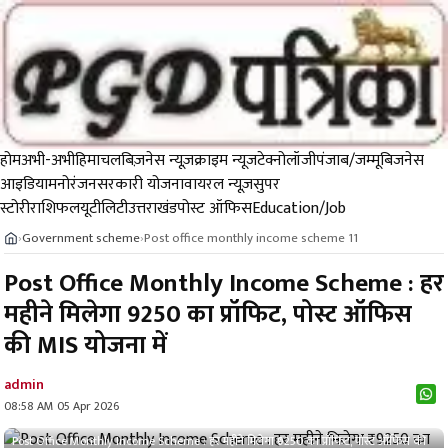
होम
अभी-अभी
हिमाचल
बिज़नेस न्यूज़
क्राइम न्यूज
टेक्नोलॉजी
पंजाब/जम्मू
बिजनेस
आइडिया
मनोरंजन
सरकारी योजना
वायरल न्यूज़
सुपर
स्टोरी
राशिफल
यूटीलिटी
उत्तराखंड
पोस्ट ऑफिस
Education/Job
Government scheme
Post office monthly income scheme 11
›
›
Post Office Monthly Income Scheme : हर
महीने मिलेगा ₹9250 का प्रॉफिट, पोस्ट ऑफिस
की MIS योजना में
admin
08:58 AM 05 Apr 2026
Post Office Monthly Income Scheme : हर महीने मिलेगा ₹9250 का प्रॉफिट, पोस्ट ऑफिस की