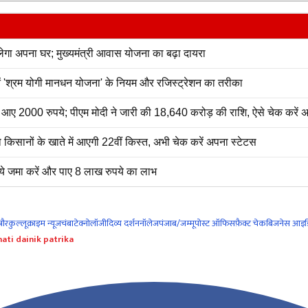
 अपना घर; मुख्यमंत्री आवास योजना का बढ़ा दायरा
नें 'श्रम योगी मानधन योजना' के नियम और रजिस्ट्रेशन का तरीका
2000 रुपये; पीएम मोदी ने जारी की 18,640 करोड़ की राशि, ऐसे चेक करें अ
सानों के खाते में आएगी 22वीं किस्त, अभी चेक करें अपना स्टेटस
े जमा करें और पाए 8 लाख रुपये का लाभ
नौर
कुल्लू
क्राइम न्यूज
चंबा
टेक्नोलॉजी
दिव्य दर्शन
नॉलेज
पंजाब/जम्मू
पोस्ट ऑफिस
फ़ैक्ट चेक
बिजनेस आइड
ati dainik patrika