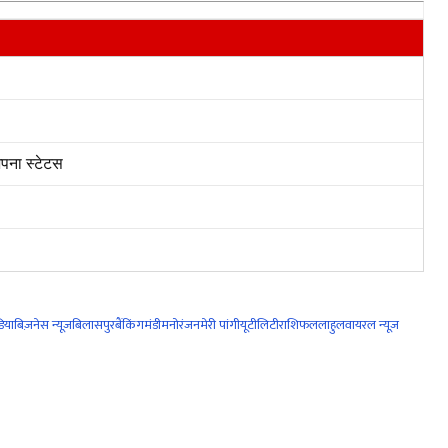
पना स्टेटस
िया
बिज़नेस न्यूज़
बिलासपुर
बैंकिंग
मंडी
मनोरंजन
मेरी पांगी
यूटीलिटी
राशिफल
लाहुल
वायरल न्यूज़