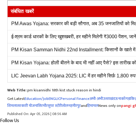
संबंधित खबरें
PM Awas Yojana: सरकार की बड़ी सौगात, अब 35 जनजातियों को मिलेगा
ई-श्रम कार्ड धारकों के लिए खुशखबरी, हर महीने मिलेगी ₹3000 पेंशन, जा
PM Kisan Samman Nidhi 22nd Installment: किसानों के खाते में आए 
PM Kisan Yojana: होली बीतने के बाद भी नहीं आए पैसे? इस तारीख को कि
LIC Jeevan Labh Yojana 2025: LIC में हर महीने सिर्फ़ 1,800 रुपय
Web Title:
pm kisannidhi 18th kist stuck reason in hindi
Get Latest
Education/Job
ENG
LIC
Personal Finance
अभी-अभी
उत्तराखंड
ऊना
काँगड़ा
किन्
शिमला
सरकारी योजना
सिरमौर
सुपर स्टोरी
सोलन
हमीरपुर
and
हिमाचल
News only on
pangi gh
Published On: Apr 05, 2026 | 08:56 AM
Follow Us