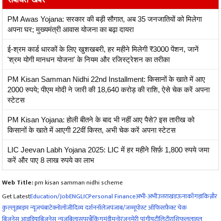
PM Awas Yojana: सरकार की बड़ी सौगात, अब 35 जनजातियों को मिलेगा
अपना घर; मुख्यमंत्री आवास योजना का बढ़ा दायरा
ई-श्रम कार्ड धारकों के लिए खुशखबरी, हर महीने मिलेगी ₹3000 पेंशन, जानें
'श्रम योगी मानधन योजना' के नियम और रजिस्ट्रेशन का तरीका
PM Kisan Samman Nidhi 22nd Installment: किसानों के खाते में आए
2000 रुपये; पीएम मोदी ने जारी की 18,640 करोड़ की राशि, ऐसे चेक करें अपना
स्टेटस
PM Kisan Yojana: होली बीतने के बाद भी नहीं आए पैसे? इस तारीख को
किसानों के खाते में आएगी 22वीं किस्त, अभी चेक करें अपना स्टेटस
LIC Jeevan Labh Yojana 2025: LIC में हर महीने सिर्फ़ 1,800 रुपये जमा
करें और पाए 8 लाख रुपये का लाभ
Web Title:
pm kisan samman nidhi scheme
Get Latest
Education/Job
ENG
LIC
Personal Finance
अभी-अभी
उत्तराखंड
ऊना
काँगड़ा
किन्नौर
कुल्लू
क्राइम न्यूज
चंबा
टेक्नोलॉजी
दिव्य दर्शन
नॉलेज
पंजाब/जम्मू
पोस्ट ऑफिस
फ़ैक्ट चेक
बिजनेस आइडिया
बिज़नेस न्यूज़
बिलासपुर
बैंकिंग
मंडी
मनोरंजन
मेरी पांगी
यूटीलिटी
राशिफल
लाहुल