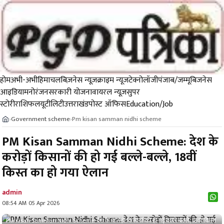
होम
अभी-अभी
हिमाचल
बिज़नेस न्यूज़
क्राइम न्यूज
टेक्नोलॉजी
पंजाब/जम्मू
बिजनेस
आइडिया
मनोरंजन
सरकारी योजना
वायरल न्यूज़
सुपर
स्टोरी
राशिफल
यूटीलिटी
उत्तराखंड
पोस्ट ऑफिस
Education/Job
Government scheme
Pm kisan samman nidhi scheme
›
›
PM Kisan Samman Nidhi Scheme: देश के
करोड़ों किसानों की हो गई बल्ले-बल्ले, 18वीं
किस्त का हो गया ऐलान
admin
08:54 AM 05 Apr 2026
PM Kisan Samman Nidhi Scheme: देश के करोड़ों किसानों की हो गई बल्ले-बल्ले, 18वीं किस्त