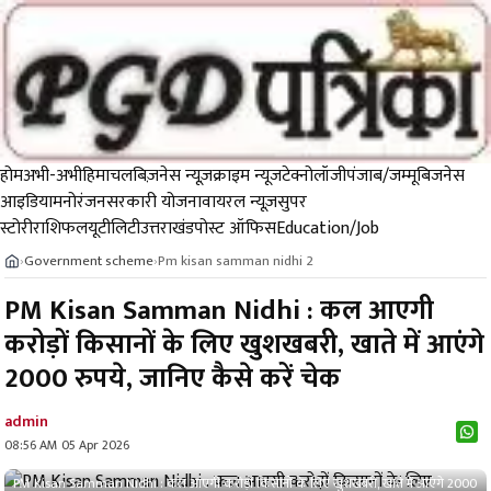
होम
अभी-अभी
हिमाचल
बिज़नेस न्यूज़
क्राइम न्यूज
टेक्नोलॉजी
पंजाब/जम्मू
बिजनेस
आइडिया
मनोरंजन
सरकारी योजना
वायरल न्यूज़
सुपर
स्टोरी
राशिफल
यूटीलिटी
उत्तराखंड
पोस्ट ऑफिस
Education/Job
Government scheme
Pm kisan samman nidhi 2
›
›
PM Kisan Samman Nidhi : कल आएगी
करोड़ों किसानों के लिए खुशखबरी, खाते में आएंगे
2000 रुपये, जानिए कैसे करें चेक
admin
08:56 AM 05 Apr 2026
PM Kisan Samman Nidhi : कल आएगी करोड़ों किसानों के लिए खुशखबरी, खाते में आएंगे 2000