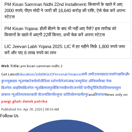
PM Kisan Samman Nidhi 22nd Installment: किसानों के खाते में आए
2000 रुपये; पीएम मोदी ने जारी की 18,640 करोड़ की राशि, ऐसे चेक करें अपना
स्टेटस
PM Kisan Yojana: होली बीतने के बाद भी नहीं आए पैसे? इस तारीख को
किसानों के खाते में आएगी 22वीं किस्त, अभी चेक करें अपना स्टेटस
LIC Jeevan Labh Yojana 2025: LIC में हर महीने सिर्फ़ 1,800 रुपये जमा
करें और पाए 8 लाख रुपये का लाभ
Web Title:
pm kisan samman nidhi 2
Get Latest
Education/Job
ENG
LIC
Personal Finance
अभी-अभी
उत्तराखंड
ऊना
काँगड़ा
किन्नौर
कुल्लू
क्राइम न्यूज
चंबा
टेक्नोलॉजी
दिव्य दर्शन
नॉलेज
पंजाब/जम्मू
पोस्ट ऑफिस
फ़ैक्ट चेक
बिजनेस आइडिया
बिज़नेस न्यूज़
बिलासपुर
बैंकिंग
मंडी
मनोरंजन
मेरी पांगी
यूटीलिटी
राशिफल
लाहुल
वायरल न्यूज़
शिमला
सरकारी योजना
सिरमौर
सुपर स्टोरी
सोलन
हमीरपुर
and
हिमाचल
News only on
pangi ghati dainik patrika
Published On: Apr 05, 2026 | 08:56 AM
Follow Us