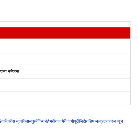
पना स्टेटस
िया
बिज़नेस न्यूज़
बिलासपुर
बैंकिंग
मंडी
मनोरंजन
मेरी पांगी
यूटीलिटी
राशिफल
लाहुल
वायरल न्यूज़