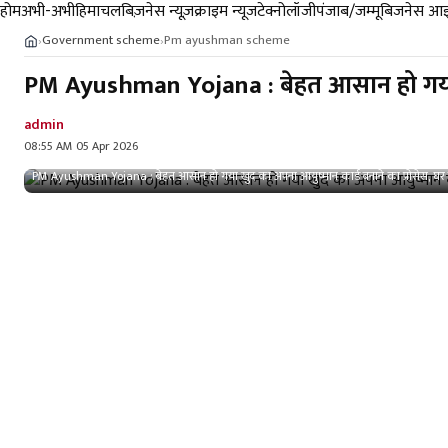
होम
अभी-अभी
हिमाचल
बिज़नेस न्यूज़
क्राइम न्यूज
टेक्नोलॉजी
पंजाब/जम्मू
बिजनेस आइ
Government scheme
Pm ayushman scheme
›
›
PM Ayushman Yojana : बेहत आसान हो गया खुद
admin
08:55 AM 05 Apr 2026
PM Ayushman Yojana : बेहत आसान हो गया खुद का अपना आयुष्मान कार्ड बनाने का प्रोसेस, घर बैठ