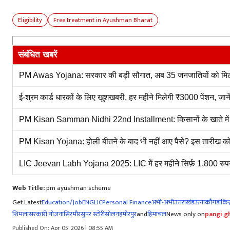
Eligibility
Free treatment in Ayushman Bharat
संबंधित खबरें
PM Awas Yojana: सरकार की बड़ी सौगात, अब 35 जनजातियों को मिलेगा
ई-श्रम कार्ड धारकों के लिए खुशखबरी, हर महीने मिलेगी ₹3000 पेंशन, जा
PM Kisan Samman Nidhi 22nd Installment: किसानों के खाते में आए 
PM Kisan Yojana: होली बीतने के बाद भी नहीं आए पैसे? इस तारीख को कि
LIC Jeevan Labh Yojana 2025: LIC में हर महीने सिर्फ़ 1,800 रुपय
Web Title:
pm ayushman scheme
Get Latest
Education/Job
ENG
LIC
Personal Finance
अभी-अभी
उत्तराखंड
ऊना
काँगड़ा
किन्
शिमला
सरकारी योजना
सिरमौर
सुपर स्टोरी
सोलन
हमीरपुर
and
हिमाचल
News only on
pangi gh
Published On: Apr 05, 2026 | 08:55 AM