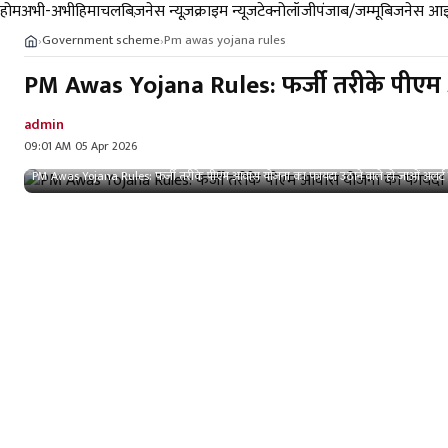
होम
अभी-अभी
हिमाचल
बिज़नेस न्यूज़
क्राइम न्यूज
टेक्नोलॉजी
पंजाब/जम्मू
बिजनेस आइ
Government scheme
Pm awas yojana rules
›
›
PM Awas Yojana Rules: फर्जी तरीके पीएम आव
admin
09:01 AM 05 Apr 2026
PM Awas Yojana Rules: फर्जी तरीके पीएम आवास योजना का फायदा उठाने वाले हो जाओं अलर्ट जुर्