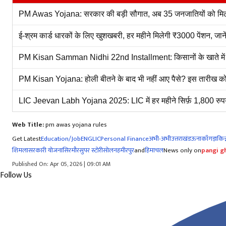
PM Awas Yojana: सरकार की बड़ी सौगात, अब 35 जनजातियों को मिलेगा
ई-श्रम कार्ड धारकों के लिए खुशखबरी, हर महीने मिलेगी ₹3000 पेंशन, जा
PM Kisan Samman Nidhi 22nd Installment: किसानों के खाते में आए 
PM Kisan Yojana: होली बीतने के बाद भी नहीं आए पैसे? इस तारीख को कि
LIC Jeevan Labh Yojana 2025: LIC में हर महीने सिर्फ़ 1,800 रुपय
Web Title:
pm awas yojana rules
Get Latest
Education/Job
ENG
LIC
Personal Finance
अभी-अभी
उत्तराखंड
ऊना
काँगड़ा
किन्
शिमला
सरकारी योजना
सिरमौर
सुपर स्टोरी
सोलन
हमीरपुर
and
हिमाचल
News only on
pangi gh
Published On: Apr 05, 2026 | 09:01 AM
Follow Us