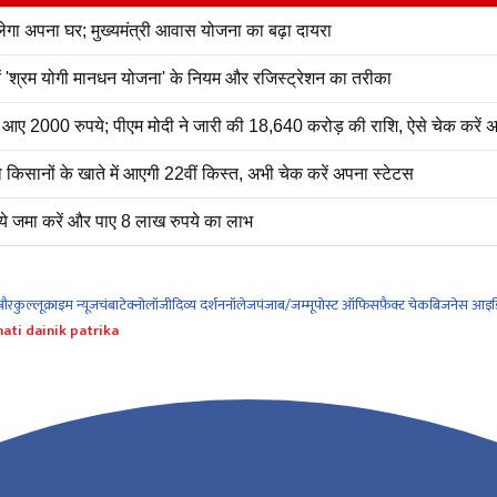
 अपना घर; मुख्यमंत्री आवास योजना का बढ़ा दायरा
नें 'श्रम योगी मानधन योजना' के नियम और रजिस्ट्रेशन का तरीका
2000 रुपये; पीएम मोदी ने जारी की 18,640 करोड़ की राशि, ऐसे चेक करें अ
सानों के खाते में आएगी 22वीं किस्त, अभी चेक करें अपना स्टेटस
े जमा करें और पाए 8 लाख रुपये का लाभ
नौर
कुल्लू
क्राइम न्यूज
चंबा
टेक्नोलॉजी
दिव्य दर्शन
नॉलेज
पंजाब/जम्मू
पोस्ट ऑफिस
फ़ैक्ट चेक
बिजनेस आइड
ati dainik patrika