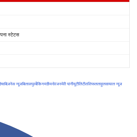
पना स्टेटस
िया
बिज़नेस न्यूज़
बिलासपुर
बैंकिंग
मंडी
मनोरंजन
मेरी पांगी
यूटीलिटी
राशिफल
लाहुल
वायरल न्यूज़