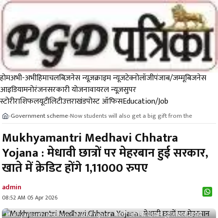
होम
अभी-अभी
हिमाचल
बिज़नेस न्यूज़
क्राइम न्यूज
टेक्नोलॉजी
पंजाब/जम्मू
बिजनेस
आइडिया
मनोरंजन
सरकारी योजना
वायरल न्यूज़
सुपर
स्टोरी
राशिफल
यूटीलिटी
उत्तराखंड
पोस्ट ऑफिस
Education/Job
Government scheme
Now students will also get a big gift from the
›
›
Mukhyamantri Medhavi Chhatra
Yojana : मेधावी छात्रों पर मेहरबान हुई सरकार,
खाते में क्रेडिट होंगे 1,11000 रुपए
admin
08:52 AM 05 Apr 2026
Mukhyamantri Medhavi Chhatra Yojana : मेधावी छात्रों पर मेहरबान हुई सरकार, खाते में