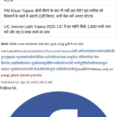
स्टेटस
PM Kisan Yojana: होली बीतने के बाद भी नहीं आए पैसे? इस तारीख को
किसानों के खाते में आएगी 22वीं किस्त, अभी चेक करें अपना स्टेटस
LIC Jeevan Labh Yojana 2025: LIC में हर महीने सिर्फ़ 1,800 रुपये जमा
करें और पाए 8 लाख रुपये का लाभ
Web Title:
now students will also get a big gift from the
Get Latest
Education/Job
ENG
LIC
Personal Finance
अभी-अभी
उत्तराखंड
ऊना
काँगड़ा
किन्नौर
कुल्लू
क्राइम न्यूज
चंबा
टेक्नोलॉजी
दिव्य दर्शन
नॉलेज
पंजाब/जम्मू
पोस्ट ऑफिस
फ़ैक्ट चेक
बिजनेस आइडिया
बिज़नेस न्यूज़
बिलासपुर
बैंकिंग
मंडी
मनोरंजन
मेरी पांगी
यूटीलिटी
राशिफल
लाहुल
वायरल न्यूज़
शिमला
सरकारी योजना
सिरमौर
सुपर स्टोरी
सोलन
हमीरपुर
and
हिमाचल
News only on
pangi ghati dainik patrika
Published On: Apr 05, 2026 | 08:52 AM
Follow Us