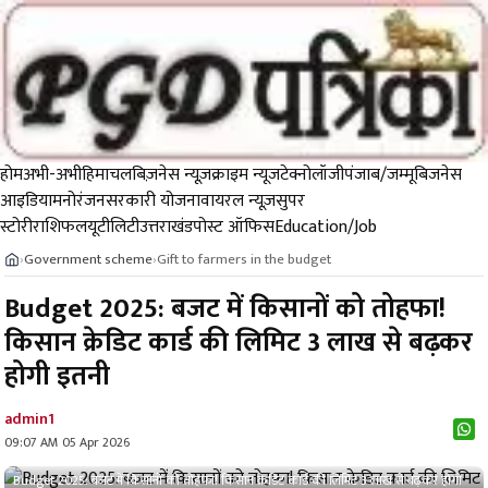
होम
अभी-अभी
हिमाचल
बिज़नेस न्यूज़
क्राइम न्यूज
टेक्नोलॉजी
पंजाब/जम्मू
बिजनेस
आइडिया
मनोरंजन
सरकारी योजना
वायरल न्यूज़
सुपर
स्टोरी
राशिफल
यूटीलिटी
उत्तराखंड
पोस्ट ऑफिस
Education/Job
Government scheme
Gift to farmers in the budget
›
›
Budget 2025: बजट में किसानों को तोहफा!
किसान क्रेडिट कार्ड की लिमिट 3 लाख से बढ़कर
होगी इतनी
admin1
09:07 AM 05 Apr 2026
Budget 2025: बजट में किसानों को तोहफा! किसान क्रेडिट कार्ड की लिमिट 3 लाख से बढ़कर होगी