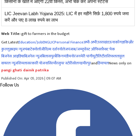
किसानों के खाते में आएगी 22वीं किस्त, अभी चेक करें अपना स्टेटस
LIC Jeevan Labh Yojana 2025: LIC में हर महीने सिर्फ़ 1,800 रुपये जमा
करें और पाए 8 लाख रुपये का लाभ
Web Title:
gift to farmers in the budget
Get Latest
Education/Job
ENG
LIC
Personal Finance
अभी-अभी
उत्तराखंड
ऊना
काँगड़ा
किन्नौर
कुल्लू
क्राइम न्यूज
चंबा
टेक्नोलॉजी
दिव्य दर्शन
नॉलेज
पंजाब/जम्मू
पोस्ट ऑफिस
फ़ैक्ट चेक
बिजनेस आइडिया
बिज़नेस न्यूज़
बिलासपुर
बैंकिंग
मंडी
मनोरंजन
मेरी पांगी
यूटीलिटी
राशिफल
लाहुल
वायरल न्यूज़
शिमला
सरकारी योजना
सिरमौर
सुपर स्टोरी
सोलन
हमीरपुर
and
हिमाचल
News only on
pangi ghati dainik patrika
Published On: Apr 05, 2026 | 09:07 AM
Follow Us