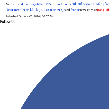
Get Latest
Education/Job
ENG
LIC
Personal Finance
अभी-अभी
उत्तराखंड
ऊना
काँगड़ा
किन्
शिमला
सरकारी योजना
सिरमौर
सुपर स्टोरी
सोलन
हमीरपुर
and
हिमाचल
News only on
pangi gh
Published On: Apr 05, 2026 | 08:57 AM
Follow Us