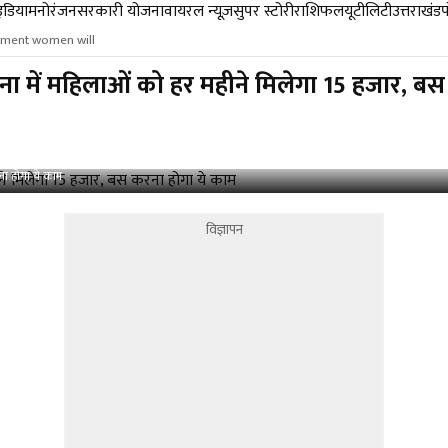
डिया
मनोरंजन
सरकारी योजना
वायरल न्यूज़
सुपर स्टोरी
राशिफल
यूटीलिटी
उत्तराखंड
nment women will
में महिलाओं को हर महीने मिलेगा 15 हजार, बस
ा होगा ये काम
विज्ञापन