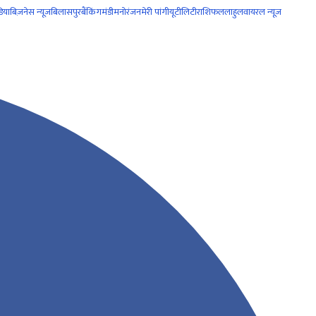
िया
बिज़नेस न्यूज़
बिलासपुर
बैंकिंग
मंडी
मनोरंजन
मेरी पांगी
यूटीलिटी
राशिफल
लाहुल
वायरल न्यूज़