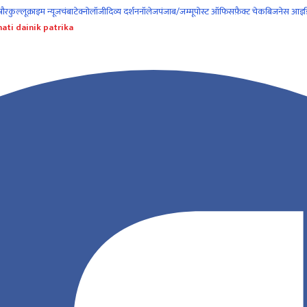
नौर
कुल्लू
क्राइम न्यूज
चंबा
टेक्नोलॉजी
दिव्य दर्शन
नॉलेज
पंजाब/जम्मू
पोस्ट ऑफिस
फ़ैक्ट चेक
बिजनेस आइड
ati dainik patrika