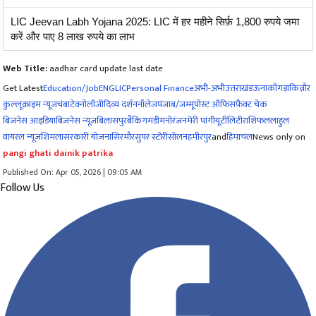
LIC Jeevan Labh Yojana 2025: LIC में हर महीने सिर्फ़ 1,800 रुपये जमा
करें और पाए 8 लाख रुपये का लाभ
Web Title:
aadhar card update last date
Get Latest
Education/Job
ENG
LIC
Personal Finance
अभी-अभी
उत्तराखंड
ऊना
काँगड़ा
किन्नौर
कुल्लू
क्राइम न्यूज
चंबा
टेक्नोलॉजी
दिव्य दर्शन
नॉलेज
पंजाब/जम्मू
पोस्ट ऑफिस
फ़ैक्ट चेक
बिजनेस आइडिया
बिज़नेस न्यूज़
बिलासपुर
बैंकिंग
मंडी
मनोरंजन
मेरी पांगी
यूटीलिटी
राशिफल
लाहुल
वायरल न्यूज़
शिमला
सरकारी योजना
सिरमौर
सुपर स्टोरी
सोलन
हमीरपुर
and
हिमाचल
News only on
pangi ghati dainik patrika
Published On: Apr 05, 2026 | 09:05 AM
Follow Us