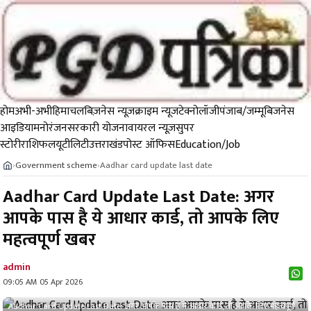
होम
अभी-अभी
हिमाचल
बिज़नेस न्यूज़
क्राइम न्यूज
टेक्नोलॉजी
पंजाब/जम्मू
बिजनेस
आइडिया
मनोरंजन
सरकारी योजना
वायरल न्यूज़
सुपर
स्टोरी
राशिफल
यूटीलिटी
उत्तराखंड
पोस्ट ऑफिस
Education/Job
Government scheme
Aadhar card update last date
›
›
Aadhar Card Update Last Date: अगर
आपके पास है ये आधार कार्ड, तो आपके लिए
महत्वपूर्ण खबर
admin
09:05 AM 05 Apr 2026
Aadhar Card Update Last Date: अगर आपके पास है ये आधार कार्ड, तो आपके लिए महत्वपूर्ण