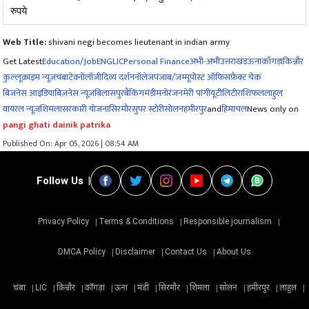
रुपये
Web Title:
shivani negi becomes lieutenant in indian army
Get Latest
Education/Job
ENG
LIC
Personal Finance
अभी-अभी
उत्तराखंड
ऊना
काँगड़ा
किन्नौर
कुल्लू
क्राइम न्यूज
चंबा
टेक्नोलॉजी
दिव्य दर्शन
नॉलेज
पंजाब/जम्मू
पोस्ट ऑफिस
फ़ैक्ट चेक
बिजनेस आइडिया
बिज़नेस न्यूज़
बिलासपुर
बैंकिंग
मंडी
मनोरंजन
मेरी पांगी
यूटीलिटी
राशिफल
लाहुल
वायरल न्यूज़
शिमला
सरकारी योजना
सिरमौर
सुपर स्टोरी
सोलन
हमीरपुर
and
हिमाचल
News only on
pangi ghati dainik patrika
Published On: Apr 05, 2026 | 08:54 AM
Follow Us
Privacy Policy
Terms & Conditions
Responsible journalism
DMCA Policy
Disclaimer
Contact Us
About Us
चंबा
LIC
किन्नौर
काँगड़ा
ऊना
मंडी
सिरमौर
शिमला
सोलन
हमीरपुर
लाहुल