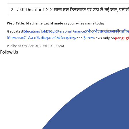
2 Lakh Discount: 2-2 लाख तक डिस्काउंट पर उठा लें नई कार, पड़ोस
Web Title:
fd scheme get fd made in your wifes name today
Get Latest
Education/Job
ENG
LIC
Personal Finance
अभी-अभी
उत्तराखंड
ऊना
काँगड़ा
किन्
शिमला
सरकारी योजना
सिरमौर
सुपर स्टोरी
सोलन
हमीरपुर
and
हिमाचल
News only on
pangi gh
Published On: Apr 05, 2026 | 09:00 AM
Follow Us