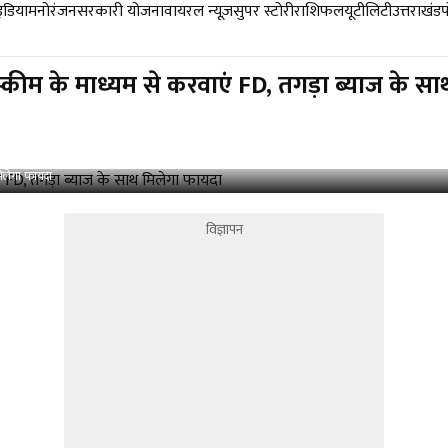
डिया
मनोरंजन
सरकारी योजना
वायरल न्यूज़
सुपर स्टोरी
राशिफल
यूटीलिटी
उत्तराखंड
ीम के माध्यम से करवाएं FD, तगड़ा ब्याज के स
िलेगा फायदा
विज्ञापन