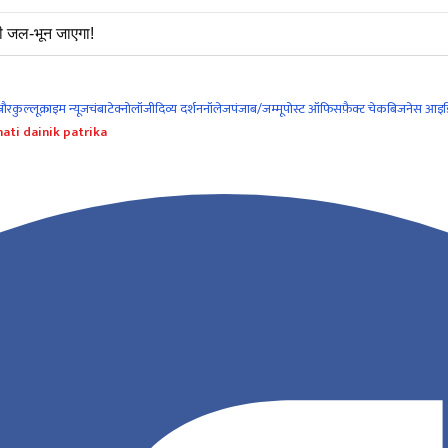
ी जल-भून जाएगा!
नौर
कुल्लू
क्राइम न्यूज
चंबा
टेक्नोलॉजी
दिव्य दर्शन
नॉलेज
पंजाब/जम्मू
पोस्ट ऑफिस
फ़ैक्ट चेक
बिजनेस आइड
ati dainik patrika