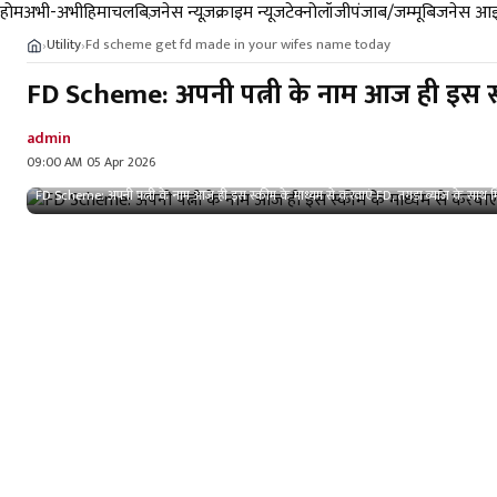
होम
अभी-अभी
हिमाचल
बिज़नेस न्यूज़
क्राइम न्यूज
टेक्नोलॉजी
पंजाब/जम्मू
बिजनेस आइ
Utility
Fd scheme get fd made in your wifes name today
›
›
FD Scheme: अपनी पत्नी के नाम आज ही इस स्क
admin
09:00 AM 05 Apr 2026
FD Scheme: अपनी पत्नी के नाम आज ही इस स्कीम के माध्यम से करवाएं FD, तगड़ा ब्याज के साथ म