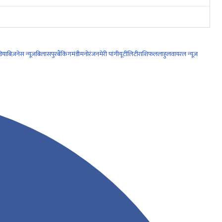
िया
बिज़नेस न्यूज़
बिलासपुर
बैंकिंग
मंडी
मनोरंजन
मेरी पांगी
यूटीलिटी
राशिफल
लाहुल
वायरल न्यूज़