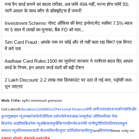
नया पैन कार्ड बनाने का बदला तरीका, अब फॉर्म 49A नहीं, भरना होगा फॉर्म 93;
जानें आधार के साथ कौन से डॉक्यूमेंट्स हैं जरूरी
Investment Scheme: पोस्ट ऑफिस की बेस्ट इन्वेस्टमेंट स्कीम! 7.5% ब्याज
पर 5 साल में लाखों का मुनाफा, बैंक FD को मात...
Sim Card Fraud : आपके नाम पर कोई और तो नहीं चला रहा सिम? एक मिनट
में करें पता
Aadhaar Card Rules:1500 का जुर्माना! सरकार ने रातोंरात बदल दिए आधार
कार्ड के नियम, इन आधार कार्ड वालों की बढ़ी टेंशन
2 Lakh Discount: 2-2 लाख तक डिस्काउंट पर उठा लें नई कार, पड़ोसी जल-
भून जाएगा!
Web Title:
epfo minimum pension
Get Latest
Education/Job
ENG
LIC
Personal Finance
अभी-अभी
उत्तराखंड
ऊना
काँगड़ा
किन्नौर
कुल्लू
क्राइम न्यूज
चंबा
टेक्नोलॉजी
दिव्य दर्शन
नॉलेज
पंजाब/जम्मू
पोस्ट ऑफिस
फ़ैक्ट चेक
बिजनेस आइडिया
बिज़नेस न्यूज़
बिलासपुर
बैंकिंग
मंडी
मनोरंजन
मेरी पांगी
यूटीलिटी
राशिफल
लाहुल
वायरल न्यूज़
शिमला
सरकारी योजना
सिरमौर
सुपर स्टोरी
सोलन
हमीरपुर
and
हिमाचल
News only on
pangi ghati dainik patrika