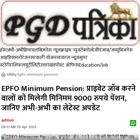
होम
अभी-अभी
हिमाचल
बिज़नेस न्यूज़
क्राइम न्यूज
टेक्नोलॉजी
पंजाब/जम्मू
बिजनेस
आइडिया
मनोरंजन
सरकारी योजना
वायरल न्यूज़
सुपर
स्टोरी
राशिफल
यूटीलिटी
उत्तराखंड
पोस्ट ऑफिस
Education/Job
Utility
Epfo minimum pension
›
›
EPFO Minimum Pension: प्राइवेट जॉब करने
वालों को मिलेगी मिनिमम 9000 रुपये पेंशन,
जानिए अभी-अभी का लेटेस्ट अपडेट
admin
08:51 AM 05 Apr 2026
EPFO Minimum Pension: प्राइवेट जॉब करने वालों को मिलेगी मिनिमम 9000 रुपये पेंशन, जानिए