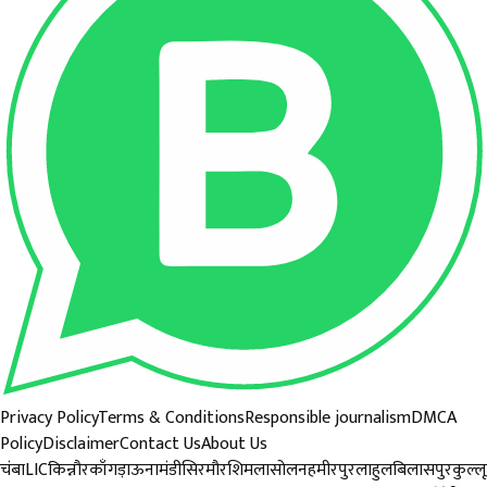
Privacy Policy
Terms & Conditions
Responsible journalism
DMCA
Policy
Disclaimer
Contact Us
About Us
चंबा
LIC
किन्नौर
काँगड़ा
ऊना
मंडी
सिरमौर
शिमला
सोलन
हमीरपुर
लाहुल
बिलासपुर
कुल्लू