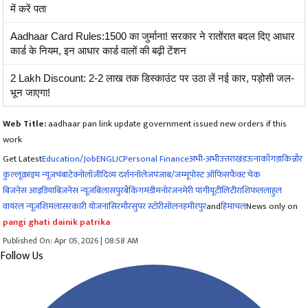
में करें पता
Aadhaar Card Rules:1500 का जुर्माना! सरकार ने रातोंरात बदल दिए आधार
कार्ड के नियम, इन आधार कार्ड वालों की बढ़ी टेंशन
2 Lakh Discount: 2-2 लाख तक डिस्काउंट पर उठा लें नई कार, पड़ोसी जल-
भून जाएगा!
Web Title:
aadhaar pan link update government issued new orders if this
work
Get Latest
Education/Job
ENG
LIC
Personal Finance
अभी-अभी
उत्तराखंड
ऊना
काँगड़ा
किन्नौर
कुल्लू
क्राइम न्यूज
चंबा
टेक्नोलॉजी
दिव्य दर्शन
नॉलेज
पंजाब/जम्मू
पोस्ट ऑफिस
फ़ैक्ट चेक
बिजनेस आइडिया
बिज़नेस न्यूज़
बिलासपुर
बैंकिंग
मंडी
मनोरंजन
मेरी पांगी
यूटीलिटी
राशिफल
लाहुल
वायरल न्यूज़
शिमला
सरकारी योजना
सिरमौर
सुपर स्टोरी
सोलन
हमीरपुर
and
हिमाचल
News only on
pangi ghati dainik patrika
Published On: Apr 05, 2026 | 08:58 AM
Follow Us