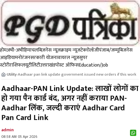
होम
अभी-अभी
हिमाचल
बिज़नेस न्यूज़
क्राइम न्यूज
टेक्नोलॉजी
पंजाब/जम्मू
बिजनेस
आइडिया
मनोरंजन
सरकारी योजना
वायरल न्यूज़
सुपर
स्टोरी
राशिफल
यूटीलिटी
उत्तराखंड
पोस्ट ऑफिस
Education/Job
Utility
Aadhaar pan link update government issued new orders if this work
›
›
Aadhaar-PAN Link Update: लाखों लोगों का
हो गया पैन कार्ड बंद, अगर नहीं कराया PAN-
Aadhar लिंक, जल्दी कराएं Aadhar Card
Pan Card Link
admin
08:58 AM 05 Apr 2026