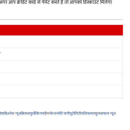
प क्रेडिट कार्ड से पेमेंट करते हैं तो आपको डिस्काउंट मिलेगा
V
िया
बिज़नेस न्यूज़
बिलासपुर
बैंकिंग
मंडी
मनोरंजन
मेरी पांगी
यूटीलिटी
राशिफल
लाहुल
वायरल न्यूज़