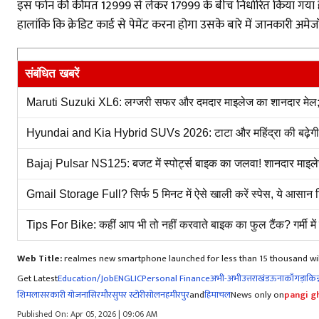
इस फोन की कीमत 12999 से लेकर 17999 के बीच निर्धारित किया गया है 
हालांकि कि क्रेडिट कार्ड से पेमेंट करना होगा उसके बारे में जानकारी 
संबंधित खबरें
Maruti Suzuki XL6: लग्जरी सफर और दमदार माइलेज का शानदार मेल; जा
Hyundai and Kia Hybrid SUVs 2026: टाटा और महिंद्रा की बढ़ेगी मुश
Bajaj Pulsar NS125: बजट में स्पोर्ट्स बाइक का जलवा! शानदार माइलेज
Gmail Storage Full? सिर्फ 5 मिनट में ऐसे खाली करें स्पेस, ये आसान ट्
Tips For Bike: कहीं आप भी तो नहीं करवाते बाइक का फुल टैंक? गर्मी मे
Web Title:
realmes new smartphone launched for less than 15 thousand will 
Get Latest
Education/Job
ENG
LIC
Personal Finance
अभी-अभी
उत्तराखंड
ऊना
काँगड़ा
किन्
शिमला
सरकारी योजना
सिरमौर
सुपर स्टोरी
सोलन
हमीरपुर
and
हिमाचल
News only on
pangi gh
Published On: Apr 05, 2026 | 09:06 AM