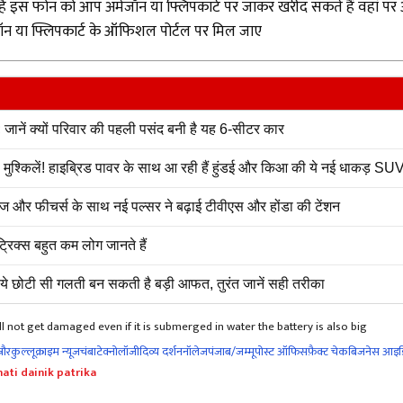
इस फोन को आप अमेजॉन या फ्लिपकार्ट पर जाकर खरीद सकते हैं वहां पर अगर आ
अमेजॉन या फ्लिपकार्ट के ऑफिशल पोर्टल पर मिल जाए
नें क्यों परिवार की पहली पसंद बनी है यह 6-सीटर कार
्किलें! हाइब्रिड पावर के साथ आ रही हैं हुंडई और किआ की ये नई धाकड़ SU
 और फीचर्स के साथ नई पल्सर ने बढ़ाई टीवीएस और होंडा की टेंशन
रिक्स बहुत कम लोग जानते हैं
ं ये छोटी सी गलती बन सकती है बड़ी आफत, तुरंत जानें सही तरीका
not get damaged even if it is submerged in water the battery is also big
नौर
कुल्लू
क्राइम न्यूज
चंबा
टेक्नोलॉजी
दिव्य दर्शन
नॉलेज
पंजाब/जम्मू
पोस्ट ऑफिस
फ़ैक्ट चेक
बिजनेस आइड
ati dainik patrika