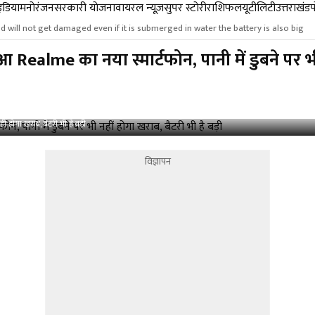
डिया
मनोरंजन
सरकारी योजना
वायरल न्यूज़
सुपर स्टोरी
राशिफल
यूटीलिटी
उत्तराखंड
ill not get damaged even if it is submerged in water the battery is also big
Realme का नया स्मार्टफोन, पानी में डुबने पर भी 
 होगा खराब, बैटरी भी है बड़ी
विज्ञापन