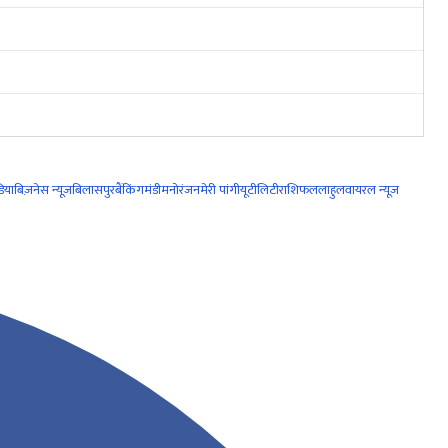
िया
बिज़नेस न्यूज़
बिलासपुर
बैंकिंग
मंडी
मनोरंजन
मेरी पांगी
यूटीलिटी
राशिफल
लाहुल
वायरल न्यूज़