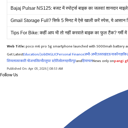
Bajaj Pulsar NS125: बजट में स्पोर्ट्स बाइक का जलवा! शानदार माइलेज
Gmail Storage Full? सिर्फ 5 मिनट में ऐसे खाली करें स्पेस, ये आसान ट्
Tips For Bike: कहीं आप भी तो नहीं करवाते बाइक का फुल टैंक? गर्मी मे
Web Title:
poco m6 pro 5g smartphone launched with 5000mah battery a
Get Latest
Education/Job
ENG
LIC
Personal Finance
अभी-अभी
उत्तराखंड
ऊना
काँगड़ा
किन्
शिमला
सरकारी योजना
सिरमौर
सुपर स्टोरी
सोलन
हमीरपुर
and
हिमाचल
News only on
pangi gh
Published On: Apr 05, 2026 | 08:53 AM
Follow Us