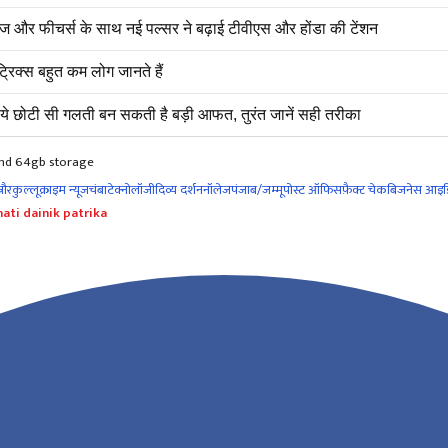
 और फीचर्स के साथ नई पल्सर ने बढ़ाई टीवीएस और होंडा की टेंशन
रिक्स बहुत कम लोग जानते हैं
ं ये छोटी सी गलती बन सकती है बड़ी आफत, तुरंत जानें सही तरीका
nd 64gb storage
नौर
कुल्लू
क्राइम न्यूज
चंबा
टेक्नोलॉजी
दिव्य दर्शन
नॉलेज
पंजाब/जम्मू
पोस्ट ऑफिस
फ़ैक्ट चेक
बिजनेस आइड
ati dainik patrika