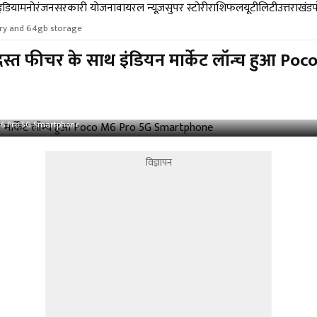
डिया
मनोरंजन
सरकारी योजना
वायरल न्यूज़
सुपर स्टोरी
राशिफल
यूटीलिटी
उत्तराखंड
ry and 64gb storage
त फीचर के साथ इंडियन मार्केट लॉन्च हुआ P
o M6 Pro 5G Smartphone
विज्ञापन