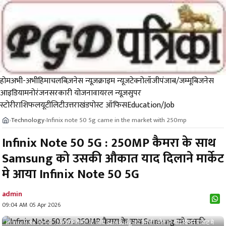
होम
अभी-अभी
हिमाचल
बिज़नेस न्यूज़
क्राइम न्यूज
टेक्नोलॉजी
पंजाब/जम्मू
बिजनेस
आइडिया
मनोरंजन
सरकारी योजना
वायरल न्यूज़
सुपर
स्टोरी
राशिफल
यूटीलिटी
उत्तराखंड
पोस्ट ऑफिस
Education/Job
Technology
Infinix note 50 5g came in the market with 250mp
›
›
Infinix Note 50 5G : 250MP कैमरा के साथ
Samsung को उसकी औकात याद दिलाने मार्केट
मे आया Infinix Note 50 5G
admin
09:04 AM 05 Apr 2026
Infinix Note 50 5G : 250MP कैमरा के साथ Samsung को उसकी औकात याद दिलाने मार्केट मे