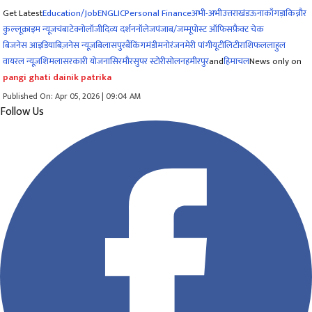
Get Latest
Education/Job
ENG
LIC
Personal Finance
अभी-अभी
उत्तराखंड
ऊना
काँगड़ा
किन्नौर
कुल्लू
क्राइम न्यूज
चंबा
टेक्नोलॉजी
दिव्य दर्शन
नॉलेज
पंजाब/जम्मू
पोस्ट ऑफिस
फ़ैक्ट चेक
बिजनेस आइडिया
बिज़नेस न्यूज़
बिलासपुर
बैंकिंग
मंडी
मनोरंजन
मेरी पांगी
यूटीलिटी
राशिफल
लाहुल
वायरल न्यूज़
शिमला
सरकारी योजना
सिरमौर
सुपर स्टोरी
सोलन
हमीरपुर
and
हिमाचल
News only on
pangi ghati dainik patrika
Published On: Apr 05, 2026 | 09:04 AM
Follow Us