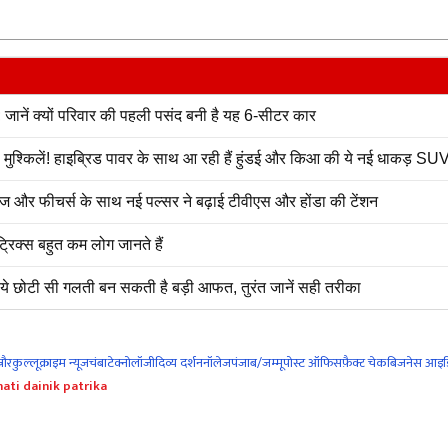
नें क्यों परिवार की पहली पसंद बनी है यह 6-सीटर कार
्किलें! हाइब्रिड पावर के साथ आ रही हैं हुंडई और किआ की ये नई धाकड़ SU
 और फीचर्स के साथ नई पल्सर ने बढ़ाई टीवीएस और होंडा की टेंशन
रिक्स बहुत कम लोग जानते हैं
ं ये छोटी सी गलती बन सकती है बड़ी आफत, तुरंत जानें सही तरीका
नौर
कुल्लू
क्राइम न्यूज
चंबा
टेक्नोलॉजी
दिव्य दर्शन
नॉलेज
पंजाब/जम्मू
पोस्ट ऑफिस
फ़ैक्ट चेक
बिजनेस आइड
ati dainik patrika