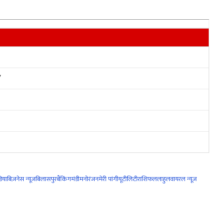
V
िया
बिज़नेस न्यूज़
बिलासपुर
बैंकिंग
मंडी
मनोरंजन
मेरी पांगी
यूटीलिटी
राशिफल
लाहुल
वायरल न्यूज़