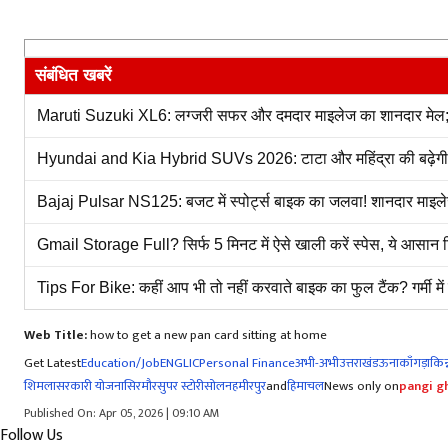
संबंधित खबरें
Maruti Suzuki XL6: लग्जरी सफर और दमदार माइलेज का शानदार मेल; जा
Hyundai and Kia Hybrid SUVs 2026: टाटा और महिंद्रा की बढ़ेगी मुश
Bajaj Pulsar NS125: बजट में स्पोर्ट्स बाइक का जलवा! शानदार माइलेज
Gmail Storage Full? सिर्फ 5 मिनट में ऐसे खाली करें स्पेस, ये आसान ट्
Tips For Bike: कहीं आप भी तो नहीं करवाते बाइक का फुल टैंक? गर्मी मे
Web Title:
how to get a new pan card sitting at home
Get Latest
Education/Job
ENG
LIC
Personal Finance
अभी-अभी
उत्तराखंड
ऊना
काँगड़ा
किन्
शिमला
सरकारी योजना
सिरमौर
सुपर स्टोरी
सोलन
हमीरपुर
and
हिमाचल
News only on
pangi gh
Published On: Apr 05, 2026 | 09:10 AM
Follow Us