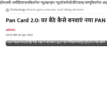
होम
अभी-अभी
हिमाचल
बिज़नेस न्यूज़
क्राइम न्यूज
टेक्नोलॉजी
पंजाब/जम्मू
बिजनेस आइ
Technology
How to get a new pan card sitting at home
›
›
Pan Card 2.0: घर बैठे कैसे बनवाएं नया PAN C
admin
09:10 AM 05 Apr 2026
Pan Card 2.0: घर बैठे कैसे बनवाएं नया PAN Card? एक ​क्लिक में जानिए पूरी डिटेल और प्रोसेस