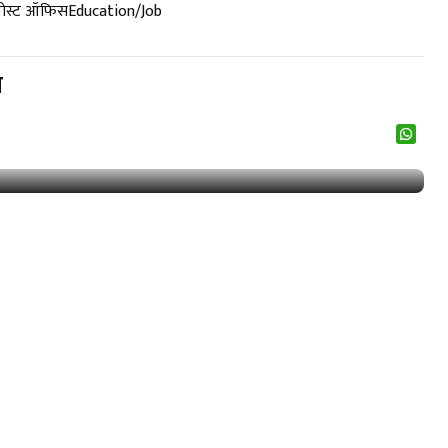
पोस्ट ऑफिस
Education/Job
स