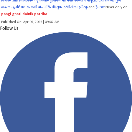
बिजनेस आइडिया
बिज़नेस न्यूज़
बिलासपुर
बैंकिंग
मंडी
मनोरंजन
मेरी पांगी
यूटीलिटी
राशिफल
लाहुल
वायरल न्यूज़
शिमला
सरकारी योजना
सिरमौर
सुपर स्टोरी
सोलन
हमीरपुर
and
हिमाचल
News only on
pangi ghati dainik patrika
Published On: Apr 05, 2026 | 09:07 AM
Follow Us