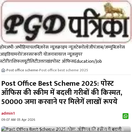
होम
अभी-अभी
हिमाचल
बिज़नेस न्यूज़
क्राइम न्यूज
टेक्नोलॉजी
पंजाब/जम्मू
बिजनेस
आइडिया
मनोरंजन
सरकारी योजना
वायरल न्यूज़
सुपर
स्टोरी
राशिफल
यूटीलिटी
उत्तराखंड
पोस्ट ऑफिस
Education/Job
Post office scheme
Post office best scheme 2025
›
›
Post Office Best Scheme 2025: पोस्ट
ऑफिस की स्कीम में बदली गरीबों की किस्मत,
50000 जमा करवाने पर मिलेगें लाखों रूपये
admin1
09:07 AM 05 Apr 2026
Post Office Best Scheme 2025: पोस्ट ऑफिस की स्कीम में बदली गरीबों की किस्मत, 50000