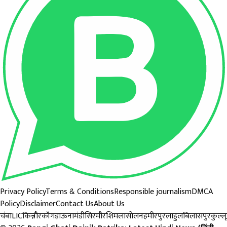
Privacy Policy
Terms & Conditions
Responsible journalism
DMCA
Policy
Disclaimer
Contact Us
About Us
चंबा
LIC
किन्नौर
काँगड़ा
ऊना
मंडी
सिरमौर
शिमला
सोलन
हमीरपुर
लाहुल
बिलासपुर
कुल्लू