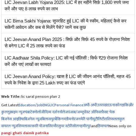
LIC Jeevan Labh Yojana 2025: LIC में हर महीने सिर्फ़ 1,800 रुपये जमा
करें और पाए 8 लाख रुपये का लाभ
LIC Bima Sakhi Yojana: सुपरहिट हुई LIC की ये स्कीम, महिलाएं कैसे कर
सकेंगी आवेदन और कब से मिलेंगे पैसे? जानें सब कुछ
LIC Jeevan Anand Plan 2025 : सिर्फ़ और सिर्फ़ 45 रुपये के रोज़ाना निवेश
से बनेगा LIC में 25 लाख रुपये का फंड
LIC Aadhaar Shila Policy: LIC की नई पॉलिसी : सिर्फ ₹29 रोजाना निवेश
करें और पाएं लाखों का फायदा!
LIC Jeevan Anand Policy: खास है LIC की जीवन आनंद पॉलिसी, महज 45
रुपये के निवेश के द्वारा 25 Lakh रुपए का फंड पाएंगे
Web Title:
lic saral pension plan 2
Get Latest
Education/Job
ENG
LIC
Personal Finance
अभी-अभी
उत्तराखंड
ऊना
काँगड़ा
किन्नौर
कुल्लू
क्राइम न्यूज
चंबा
टेक्नोलॉजी
दिव्य दर्शन
नॉलेज
पंजाब/जम्मू
पोस्ट ऑफिस
फ़ैक्ट चेक
बिजनेस आइडिया
बिज़नेस न्यूज़
बिलासपुर
बैंकिंग
मंडी
मनोरंजन
मेरी पांगी
यूटीलिटी
राशिफल
लाहुल
वायरल न्यूज़
शिमला
सरकारी योजना
सिरमौर
सुपर स्टोरी
सोलन
हमीरपुर
and
हिमाचल
News only on
pangi ghati dainik patrika