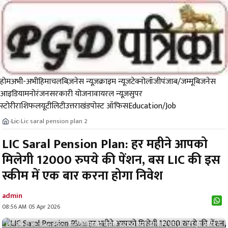
होम
अभी-अभी
हिमाचल
बिज़नेस न्यूज़
क्राइम न्यूज
टेक्नोलॉजी
पंजाब/जम्मू
बिजनेस
आइडिया
मनोरंजन
सरकारी योजना
वायरल न्यूज़
सुपर
स्टोरी
राशिफल
यूटीलिटी
उत्तराखंड
पोस्ट ऑफिस
Education/Job
Lic
Lic saral pension plan 2
›
›
LIC Saral Pension Plan: हर महीने आपको
मिलेगी 12000 रुपये की पेंशन, बस LIC की इस
स्कीम में एक बार करना होगा निवेश
admin
08:56 AM 05 Apr 2026
LIC Saral Pension Plan: हर महीने आपको मिलेगी 12000 रुपये की पेंशन, बस LIC की इस स्कीम में