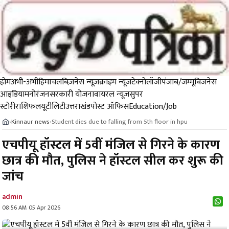
होम
अभी-अभी
हिमाचल
बिज़नेस न्यूज़
क्राइम न्यूज
टेक्नोलॉजी
पंजाब/जम्मू
बिजनेस
आइडिया
मनोरंजन
सरकारी योजना
वायरल न्यूज़
सुपर
स्टोरी
राशिफल
यूटीलिटी
उत्तराखंड
पोस्ट ऑफिस
Education/Job
Kinnaur news
Student dies due to falling from 5th floor in hpu
›
›
एचपीयू हॉस्टल में 5वीं मंजिल से गिरने के कारण
छात्र की मौत, पुलिस ने हॉस्टल सील कर शुरू की
जांच
admin
08:56 AM 05 Apr 2026