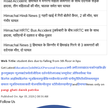
Road Accident: हिमाचल में मनरेगा महिला कामगारों के साथ दर्दनाक सड़क
हादसा, तीन महिलाओं की मौत, चालक समेत चार घायल
Himachal Hindi News || गहरी खाई में गिरी बोलैरो कैंपर, 2 की मौत, चार
गंभीर घायल
Himachal HRTC Bus Accident ||बर्फबारी के बीच HRTC बस के साथ
हादसा, यात्रियों में दहशत व चीख-पुकार
Himachal News || हिमाचल के किन्नौर में हिमखंड गिरने से 3 कामगारों की
दर्दनाक मौत, दो घायल
Web Title:
student dies due to falling from 5th floor in hpu
Get Latest
Education/Job
ENG
LIC
Personal Finance
अभी-अभी
उत्तराखंड
ऊना
काँगड़ा
किन्नौर
कुल्लू
क्राइम न्यूज
चंबा
टेक्नोलॉजी
दिव्य दर्शन
नॉलेज
पंजाब/जम्मू
पोस्ट ऑफिस
फ़ैक्ट चेक
बिजनेस आइडिया
बिज़नेस न्यूज़
बिलासपुर
बैंकिंग
मंडी
मनोरंजन
मेरी पांगी
यूटीलिटी
राशिफल
लाहुल
वायरल न्यूज़
शिमला
सरकारी योजना
सिरमौर
सुपर स्टोरी
सोलन
हमीरपुर
and
हिमाचल
News only on
pangi ghati dainik patrika
Published On: Apr 05, 2026 | 08:56 AM
Follow Us