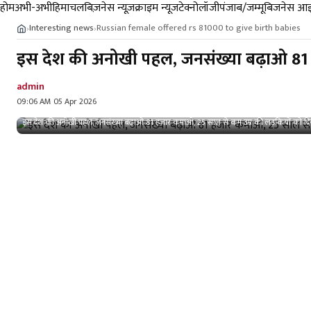
होम
अभी-अभी
हिमाचल
बिज़नेस न्यूज़
क्राइम न्यूज
टेक्नोलॉजी
पंजाब/जम्मू
बिजनेस आइ
Interesting news
Russian female offered rs 81000 to give birth babies
›
›
इस देश की अनोखी पहल, जनसंख्या बढ़ाओ 81
admin
09:06 AM 05 Apr 2026
इस देश की अनोखी पहल, जनसंख्या बढ़ाओ 81 हजार कमाओ, 25 साल से कम उम्र की लड़कियों को 