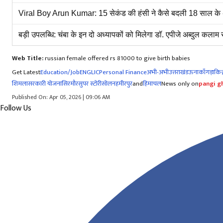
Viral Boy Arun Kumar: 15 सेकंड की हंसी ने कैसे बदली 18 साल के अर
बड़ी उपलब्धि: चंबा के इन दो अध्यापकों को मिलेगा डॉ. एपीजे अब्दुल कलाम राष्
Web Title:
russian female offered rs 81000 to give birth babies
Get Latest
Education/Job
ENG
LIC
Personal Finance
अभी-अभी
उत्तराखंड
ऊना
काँगड़ा
किन्
शिमला
सरकारी योजना
सिरमौर
सुपर स्टोरी
सोलन
हमीरपुर
and
हिमाचल
News only on
pangi gh
Published On: Apr 05, 2026 | 09:06 AM
Follow Us