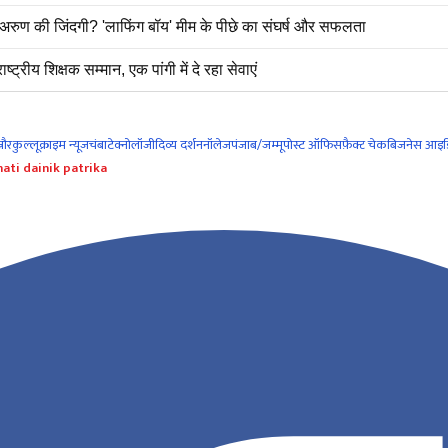
ुण की जिंदगी? 'लाफिंग बॉय' मीम के पीछे का संघर्ष और सफलता
ट्रीय शिक्षक सम्मान, एक पांगी में दे रहा सेवाएं
नौर
कुल्लू
क्राइम न्यूज
चंबा
टेक्नोलॉजी
दिव्य दर्शन
नॉलेज
पंजाब/जम्मू
पोस्ट ऑफिस
फ़ैक्ट चेक
बिजनेस आइड
ati dainik patrika