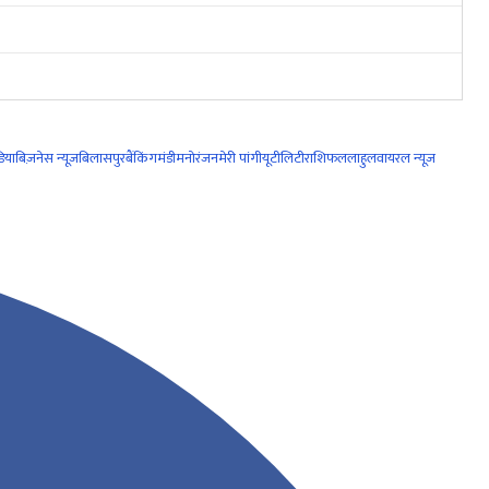
िया
बिज़नेस न्यूज़
बिलासपुर
बैंकिंग
मंडी
मनोरंजन
मेरी पांगी
यूटीलिटी
राशिफल
लाहुल
वायरल न्यूज़