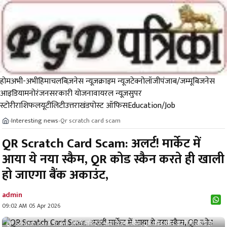
होम
अभी-अभी
हिमाचल
बिज़नेस न्यूज़
क्राइम न्यूज
टेक्नोलॉजी
पंजाब/जम्मू
बिजनेस
आइडिया
मनोरंजन
सरकारी योजना
वायरल न्यूज़
सुपर
स्टोरी
राशिफल
यूटीलिटी
उत्तराखंड
पोस्ट ऑफिस
Education/Job
Interesting news
Qr scratch card scam
›
›
QR Scratch Card Scam: अलर्ट! मार्केट में
आया ये नया स्कैम, QR कोड स्कैन करते ही खाली
हो जाएगा बैंक अकाउंट,
admin
09:02 AM 05 Apr 2026
QR Scratch Card Scam: अलर्ट! मार्केट में आया ये नया स्कैम, QR कोड स्कैन करते ही खाली हो