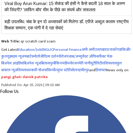
Viral Boy Arun Kumar: 15 सेकंड की हंसी ने कैसे बदली 18 साल के अरुण
की जिंदगी? 'लाफिंग बॉय' मीम के पीछे का संघर्ष और सफलता
बड़ी उपलब्धि: चंबा के इन दो अध्यापकों को मिलेगा डॉ. एपीजे अब्दुल कलाम राष्ट्रीय
शिक्षक सम्मान, एक पांगी में दे रहा सेवाएं
Web Title:
qr scratch card scam
Get Latest
Education/Job
ENG
LIC
Personal Finance
अभी-अभी
उत्तराखंड
ऊना
काँगड़ा
किन्नौर
कुल्लू
क्राइम न्यूज
चंबा
टेक्नोलॉजी
दिव्य दर्शन
नॉलेज
पंजाब/जम्मू
पोस्ट ऑफिस
फ़ैक्ट चेक
बिजनेस आइडिया
बिज़नेस न्यूज़
बिलासपुर
बैंकिंग
मंडी
मनोरंजन
मेरी पांगी
यूटीलिटी
राशिफल
लाहुल
वायरल न्यूज़
शिमला
सरकारी योजना
सिरमौर
सुपर स्टोरी
सोलन
हमीरपुर
and
हिमाचल
News only on
pangi ghati dainik patrika
Published On: Apr 05, 2026 | 09:02 AM
Follow Us