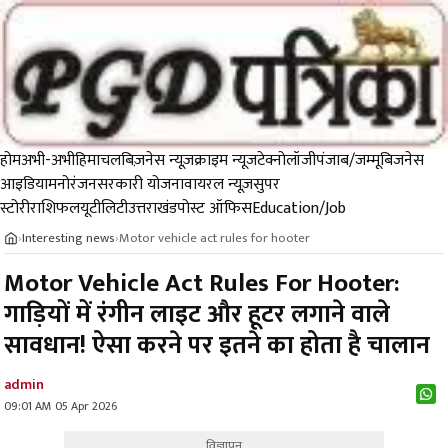
होम
अभी-अभी
हिमाचल
बिज़नेस न्यूज़
क्राइम न्यूज
टेक्नोलॉजी
पंजाब/जम्मू
बिजनेस
आइडिया
मनोरंजन
सरकारी योजना
वायरल न्यूज़
सुपर
स्टोरी
राशिफल
यूटीलिटी
उत्तराखंड
पोस्ट ऑफिस
Education/Job
Interesting news
Motor vehicle act rules for hooter
›
›
Motor Vehicle Act Rules For Hooter:
गाड़ियों में रंगीन लाइट और हूटर लगाने वाले
सावधान! ऐसा करने पर इतने का होता है चालान
admin
09:01 AM 05 Apr 2026
विज्ञापन