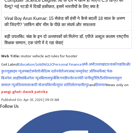
Computer Science Degree: AI के दौर में खत्म हो जाएगी CS डिग्री की
वैल्यू? नई स्टडी में दिखी हकीकत, इसमें भारतीयों के लिए क्या है
Viral Boy Arun Kumar: 15 सेकंड की हंसी ने कैसे बदली 18 साल के अरुण
की जिंदगी? 'लाफिंग बॉय' मीम के पीछे का संघर्ष और सफलता
बड़ी उपलब्धि: चंबा के इन दो अध्यापकों को मिलेगा डॉ. एपीजे अब्दुल कलाम राष्ट्रीय
शिक्षक सम्मान, एक पांगी में दे रहा सेवाएं
Web Title:
motor vehicle act rules for hooter
Get Latest
Education/Job
ENG
LIC
Personal Finance
अभी-अभी
उत्तराखंड
ऊना
काँगड़ा
किन्नौर
कुल्लू
क्राइम न्यूज
चंबा
टेक्नोलॉजी
दिव्य दर्शन
नॉलेज
पंजाब/जम्मू
पोस्ट ऑफिस
फ़ैक्ट चेक
बिजनेस आइडिया
बिज़नेस न्यूज़
बिलासपुर
बैंकिंग
मंडी
मनोरंजन
मेरी पांगी
यूटीलिटी
राशिफल
लाहुल
वायरल न्यूज़
शिमला
सरकारी योजना
सिरमौर
सुपर स्टोरी
सोलन
हमीरपुर
and
हिमाचल
News only on
pangi ghati dainik patrika
Published On: Apr 05, 2026 | 09:01 AM
Follow Us