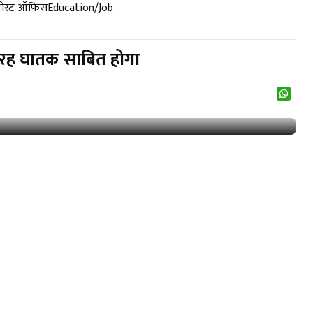
पोस्ट ऑफिस
Education/Job
तरह घातक साबित होगा