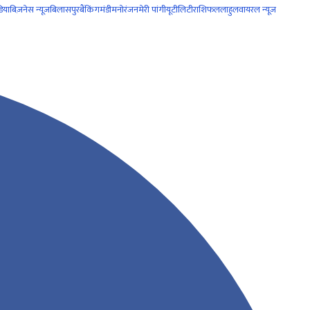
िया
बिज़नेस न्यूज़
बिलासपुर
बैंकिंग
मंडी
मनोरंजन
मेरी पांगी
यूटीलिटी
राशिफल
लाहुल
वायरल न्यूज़