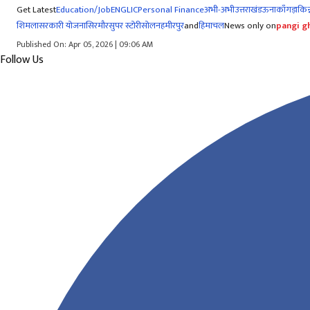
Get Latest
Education/Job
ENG
LIC
Personal Finance
अभी-अभी
उत्तराखंड
ऊना
काँगड़ा
किन्
शिमला
सरकारी योजना
सिरमौर
सुपर स्टोरी
सोलन
हमीरपुर
and
हिमाचल
News only on
pangi gh
Published On: Apr 05, 2026 | 09:06 AM
Follow Us