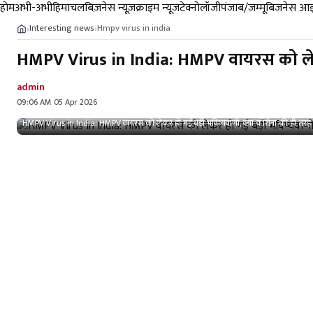
होम
अभी-अभी
हिमाचल
बिज़नेस न्यूज़
क्राइम न्यूज
टेक्नोलॉजी
पंजाब/जम्मू
बिजनेस आइ
Interesting news
Hmpv virus in india
›
›
HMPV Virus in India: HMPV वायरस को लेकर
admin
09:06 AM 05 Apr 2026
HMPV Virus in India: HMPV वायरस को लेकर हो गई बड़ी भविष्यवाणी, क्या कोरोना की ही तरह