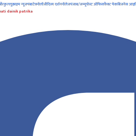
नौर
कुल्लू
क्राइम न्यूज
चंबा
टेक्नोलॉजी
दिव्य दर्शन
नॉलेज
पंजाब/जम्मू
पोस्ट ऑफिस
फ़ैक्ट चेक
बिजनेस आइड
ati dainik patrika