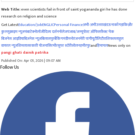
Web Title:
even scientists fail in front of saint yogananda giri he has done
research on religion and science
Get Latest
Education/Job
ENG
LIC
Personal Finance
अभी-अभी
उत्तराखंड
ऊना
काँगड़ा
किन्नौर
कुल्लू
क्राइम न्यूज
चंबा
टेक्नोलॉजी
दिव्य दर्शन
नॉलेज
पंजाब/जम्मू
पोस्ट ऑफिस
फ़ैक्ट चेक
बिजनेस आइडिया
बिज़नेस न्यूज़
बिलासपुर
बैंकिंग
मंडी
मनोरंजन
मेरी पांगी
यूटीलिटी
राशिफल
लाहुल
वायरल न्यूज़
शिमला
सरकारी योजना
सिरमौर
सुपर स्टोरी
सोलन
हमीरपुर
and
हिमाचल
News only on
pangi ghati dainik patrika
Published On: Apr 05, 2026 | 09:07 AM
Follow Us