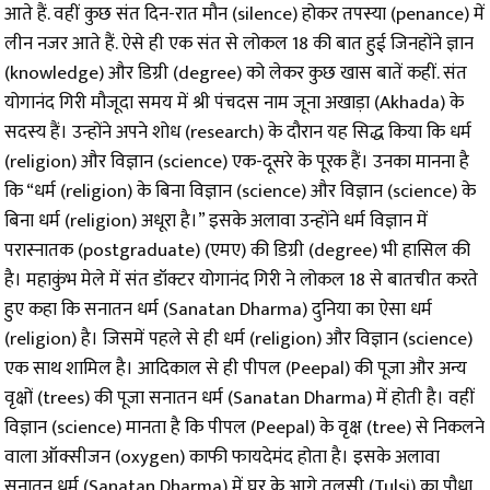
आते हैं. वहीं कुछ संत दिन-रात मौन (silence) होकर तपस्या (penance) में
लीन नजर आते हैं. ऐसे ही एक संत से लोकल 18 की बात हुई जिनहोंने ज्ञान
(knowledge) और डिग्री (degree) को लेकर कुछ खास बातें कहीं. संत
योगानंद गिरी मौजूदा समय में श्री पंचदस नाम जूना अखाड़ा (Akhada) के
सदस्य हैं। उन्होंने अपने शोध (research) के दौरान यह सिद्ध किया कि धर्म
(religion) और विज्ञान (science) एक-दूसरे के पूरक हैं। उनका मानना है
कि “धर्म (religion) के बिना विज्ञान (science) और विज्ञान (science) के
बिना धर्म (religion) अधूरा है।” इसके अलावा उन्होंने धर्म विज्ञान में
परास्नातक (postgraduate) (एमए) की डिग्री (degree) भी हासिल की
है। महाकुंभ मेले में संत डॉक्टर योगानंद गिरी ने लोकल 18 से बातचीत करते
हुए कहा कि सनातन धर्म (Sanatan Dharma) दुनिया का ऐसा धर्म
(religion) है। जिसमें पहले से ही धर्म (religion) और विज्ञान (science)
एक साथ शामिल है। आदिकाल से ही पीपल (Peepal) की पूजा और अन्य
वृक्षों (trees) की पूजा सनातन धर्म (Sanatan Dharma) में होती है। वहीं
विज्ञान (science) मानता है कि पीपल (Peepal) के वृक्ष (tree) से निकलने
वाला ऑक्सीजन (oxygen) काफी फायदेमंद होता है। इसके अलावा
सनातन धर्म (Sanatan Dharma) में घर के आगे तुलसी (Tulsi) का पौधा