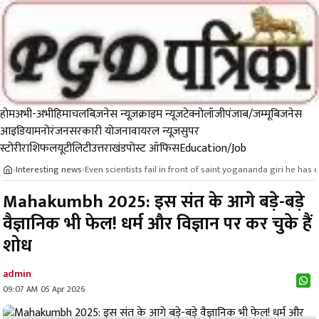
होम
अभी-अभी
हिमाचल
बिज़नेस न्यूज़
क्राइम न्यूज
टेक्नोलॉजी
पंजाब/जम्मू
बिजनेस
आइडिया
मनोरंजन
सरकारी योजना
वायरल न्यूज़
सुपर
स्टोरी
राशिफल
यूटीलिटी
उत्तराखंड
पोस्ट ऑफिस
Education/Job
Interesting news
Even scientists fail in front of saint yogananda giri he ha
›
›
Mahakumbh 2025: इस संत के आगे बड़े-बड़े
वैज्ञानिक भी फेल! धर्म और विज्ञान पर कर चुके हैं
शोध
admin
09:07 AM 05 Apr 2026