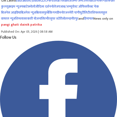
Get Latest
Education/Job
ENG
LIC
Personal Finance
अभी-अभी
उत्तराखंड
ऊना
काँगड़ा
किन्नौर
कुल्लू
क्राइम न्यूज
चंबा
टेक्नोलॉजी
दिव्य दर्शन
नॉलेज
पंजाब/जम्मू
पोस्ट ऑफिस
फ़ैक्ट चेक
बिजनेस आइडिया
बिज़नेस न्यूज़
बिलासपुर
बैंकिंग
मंडी
मनोरंजन
मेरी पांगी
यूटीलिटी
राशिफल
लाहुल
वायरल न्यूज़
शिमला
सरकारी योजना
सिरमौर
सुपर स्टोरी
सोलन
हमीरपुर
and
हिमाचल
News only on
pangi ghati dainik patrika
Published On: Apr 05, 2026 | 08:58 AM
Follow Us