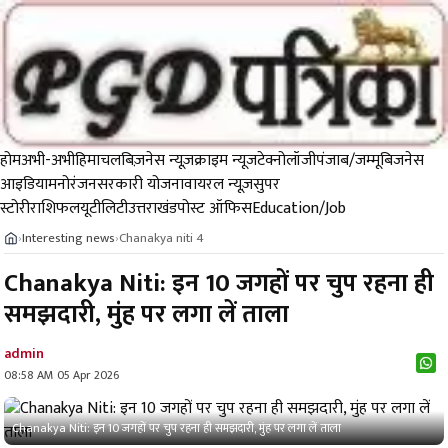
होम
अभी-अभी
हिमाचल
बिज़नेस न्यूज़
क्राइम न्यूज
टेक्नोलॉजी
पंजाब/जम्मू
बिजनेस
आइडिया
मनोरंजन
सरकारी योजना
वायरल न्यूज़
सुपर
स्टोरी
राशिफल
यूटीलिटी
उत्तराखंड
पोस्ट ऑफिस
Education/Job
Interesting news
Chanakya niti 4
›
›
Chanakya Niti: इन 10 जगहों पर चुप रहना ही
समझदारी, मुंह पर लगा लें ताला
admin
08:58 AM 05 Apr 2026
Chanakya Niti: इन 10 जगहों पर चुप रहना ही समझदारी, मुंह पर लगा लें ताला