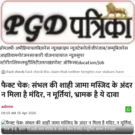
होम
अभी-अभी
हिमाचल
बिज़नेस न्यूज़
क्राइम न्यूज
टेक्नोलॉजी
पंजाब/जम्मू
बिजनेस
आइडिया
मनोरंजन
सरकारी योजना
वायरल न्यूज़
सुपर
स्टोरी
राशिफल
यूटीलिटी
उत्तराखंड
पोस्ट ऑफिस
Education/Job
Fact check
Fact check this claim that neither temples nor statues have
›
›
फैक्ट चेक: संभल की शाही जामा मस्जिद के अंदर
न मिला है मंदिर, न मूर्तियां, भ्रामक है ये दावा
admin
09:03 AM 05 Apr 2026
फैक्ट चेक: संभल की शाही जामा मस्जिद के अंदर न मिला है मंदिर, न मूर्तियां, भ्रामक है ये दावा