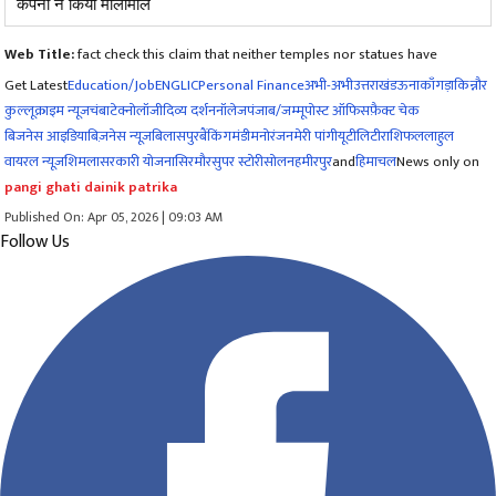
कंपनी ने किया मालामाल
Web Title:
fact check this claim that neither temples nor statues have
Get Latest
Education/Job
ENG
LIC
Personal Finance
अभी-अभी
उत्तराखंड
ऊना
काँगड़ा
किन्नौर
कुल्लू
क्राइम न्यूज
चंबा
टेक्नोलॉजी
दिव्य दर्शन
नॉलेज
पंजाब/जम्मू
पोस्ट ऑफिस
फ़ैक्ट चेक
बिजनेस आइडिया
बिज़नेस न्यूज़
बिलासपुर
बैंकिंग
मंडी
मनोरंजन
मेरी पांगी
यूटीलिटी
राशिफल
लाहुल
वायरल न्यूज़
शिमला
सरकारी योजना
सिरमौर
सुपर स्टोरी
सोलन
हमीरपुर
and
हिमाचल
News only on
pangi ghati dainik patrika
Published On: Apr 05, 2026 | 09:03 AM
Follow Us