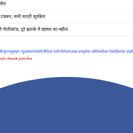
माैत
क्कर, सभी यात्री सुरक्षित
 गोलीकांड, पूरे इलाके में दहशत का महौल
नौर
कुल्लू
क्राइम न्यूज
चंबा
टेक्नोलॉजी
दिव्य दर्शन
नॉलेज
पंजाब/जम्मू
पोस्ट ऑफिस
फ़ैक्ट चेक
बिजनेस आइड
ati dainik patrika