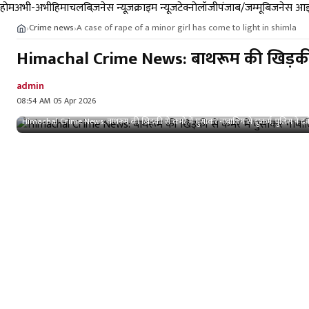
होम
अभी-अभी
हिमाचल
बिज़नेस न्यूज़
क्राइम न्यूज
टेक्नोलॉजी
पंजाब/जम्मू
बिजनेस आइ
Crime news
A case of rape of a minor girl has come to light in shimla
›
›
Himachal Crime News: बाथरूम की खिड़की से 
admin
08:54 AM 05 Apr 2026
Himachal Crime News: बाथरूम की खिड़की से कमरे में घुसाकर नाबालिग से दुष्कर्म, पुलिस ने दर