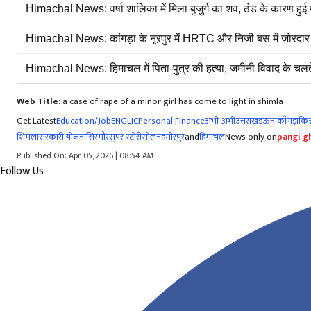
Himachal News: वर्षा शालिका में मिला बुजुर्ग का शव, ठंड के कारण हुई 
Himachal News: कांगड़ा के नूरपुर में HRTC और निजी बस में जोरदार ट
Himachal News: हिमाचल में पिता-पुत्र की हत्या, जमीनी विवाद के चलते
Web Title:
a case of rape of a minor girl has come to light in shimla
Get Latest
Education/Job
ENG
LIC
Personal Finance
अभी-अभी
उत्तराखंड
ऊना
काँगड़ा
किन्
शिमला
सरकारी योजना
सिरमौर
सुपर स्टोरी
सोलन
हमीरपुर
and
हिमाचल
News only on
pangi gh
Published On: Apr 05, 2026 | 08:54 AM
Follow Us