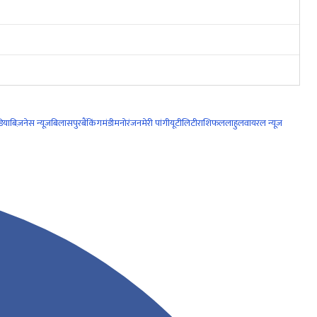
िया
बिज़नेस न्यूज़
बिलासपुर
बैंकिंग
मंडी
मनोरंजन
मेरी पांगी
यूटीलिटी
राशिफल
लाहुल
वायरल न्यूज़