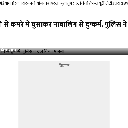
डिया
मनोरंजन
सरकारी योजना
वायरल न्यूज़
सुपर स्टोरी
राशिफल
यूटीलिटी
उत्तराखंड
कमरे में घुसाकर नाबालिग से दुष्कर्म, पुलिस ने
्ज किया मामला
विज्ञापन