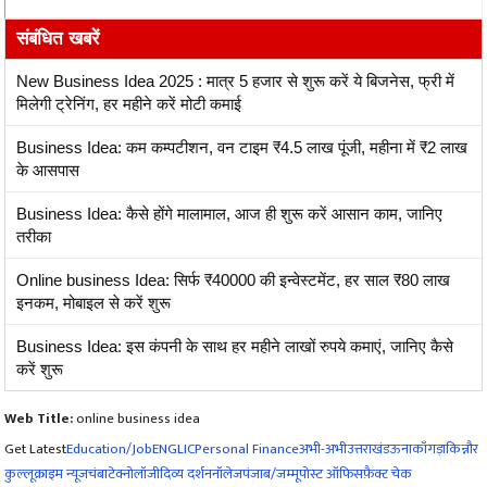
संबंधित खबरें
New Business Idea 2025 : मात्र 5 हजार से शुरू करें ये बिजनेस, फ्री में
मिलेगी ट्रेनिंग, हर महीने करें मोटी कमाई
Business Idea: कम कम्पटीशन, वन टाइम ₹4.5 लाख पूंजी, महीना में ₹2 लाख
के आसपास
Business Idea: कैसे होंगे मालामाल, आज ही शुरू करें आसान काम, जानिए
तरीका
Online business Idea: सिर्फ ₹40000 की इन्वेस्टमेंट, हर साल ₹80 लाख
इनकम, मोबाइल से करें शुरू
Business Idea: इस कंपनी के साथ हर महीने लाखों रुपये कमाएं, जानिए कैसे
करें शुरू
Web Title:
online business idea
Get Latest
Education/Job
ENG
LIC
Personal Finance
अभी-अभी
उत्तराखंड
ऊना
काँगड़ा
किन्नौर
कुल्लू
क्राइम न्यूज
चंबा
टेक्नोलॉजी
दिव्य दर्शन
नॉलेज
पंजाब/जम्मू
पोस्ट ऑफिस
फ़ैक्ट चेक