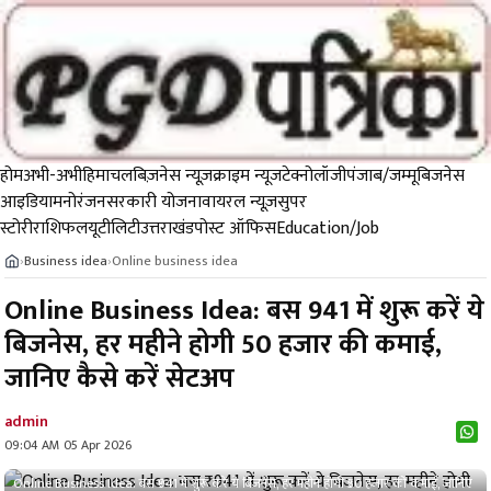
होम
अभी-अभी
हिमाचल
बिज़नेस न्यूज़
क्राइम न्यूज
टेक्नोलॉजी
पंजाब/जम्मू
बिजनेस
आइडिया
मनोरंजन
सरकारी योजना
वायरल न्यूज़
सुपर
स्टोरी
राशिफल
यूटीलिटी
उत्तराखंड
पोस्ट ऑफिस
Education/Job
Business idea
Online business idea
›
›
Online Business Idea: बस ₹941 में शुरू करें ये
बिजनेस, हर महीने होगी ₹50 हजार की कमाई,
जानिए कैसे करें सेटअप
admin
09:04 AM 05 Apr 2026
Online Business Idea: बस ₹941 में शुरू करें ये बिजनेस, हर महीने होगी ₹50 हजार की कमाई, जानिए