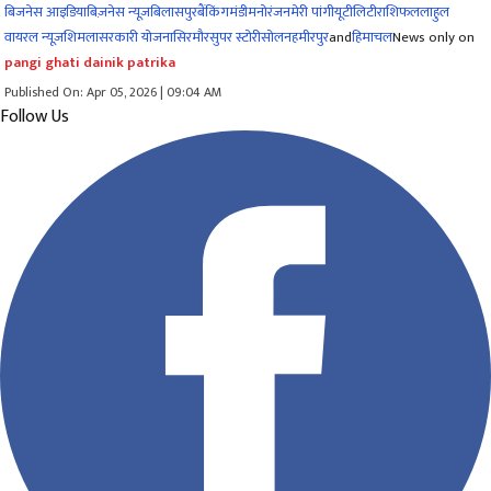
बिजनेस आइडिया
बिज़नेस न्यूज़
बिलासपुर
बैंकिंग
मंडी
मनोरंजन
मेरी पांगी
यूटीलिटी
राशिफल
लाहुल
वायरल न्यूज़
शिमला
सरकारी योजना
सिरमौर
सुपर स्टोरी
सोलन
हमीरपुर
and
हिमाचल
News only on
pangi ghati dainik patrika
Published On: Apr 05, 2026 | 09:04 AM
Follow Us