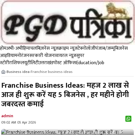
होम
अभी-अभी
हिमाचल
बिज़नेस न्यूज़
क्राइम न्यूज
टेक्नोलॉजी
पंजाब/जम्मू
बिजनेस
आइडिया
मनोरंजन
सरकारी योजना
वायरल न्यूज़
सुपर
स्टोरी
राशिफल
यूटीलिटी
उत्तराखंड
पोस्ट ऑफिस
Education/Job
Business idea
Franchise business ideas
›
›
Franchise Business Ideas: महज 2 लाख से
आज ही शुरू करें यह 5 बिजनेस , हर महीने होगी
जबरदस्त कमाई
admin
09:02 AM 05 Apr 2026
Franchise Business Ideas: महज 2 लाख से आज ही शुरू करें यह 5 बिजनेस , हर महीने होगी