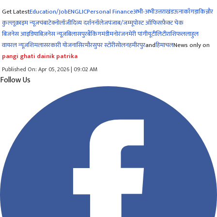
Get Latest
Education/Job
ENG
LIC
Personal Finance
अभी-अभी
उत्तराखंड
ऊना
काँगड़ा
किन्नौर
कुल्लू
क्राइम न्यूज
चंबा
टेक्नोलॉजी
दिव्य दर्शन
नॉलेज
पंजाब/जम्मू
पोस्ट ऑफिस
फ़ैक्ट चेक
बिजनेस आइडिया
बिज़नेस न्यूज़
बिलासपुर
बैंकिंग
मंडी
मनोरंजन
मेरी पांगी
यूटीलिटी
राशिफल
लाहुल
वायरल न्यूज़
शिमला
सरकारी योजना
सिरमौर
सुपर स्टोरी
सोलन
हमीरपुर
and
हिमाचल
News only on
pangi ghati dainik patrika
Published On: Apr 05, 2026 | 09:02 AM
Follow Us