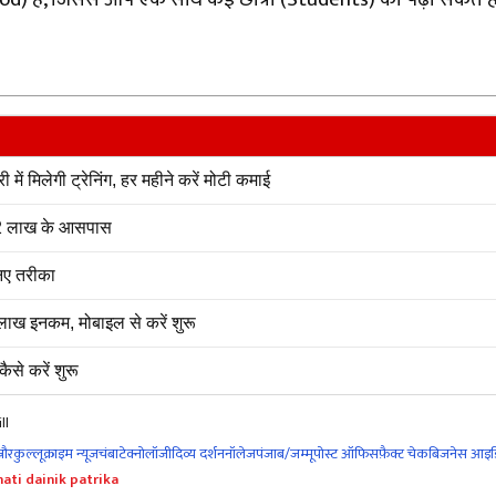
ं मिलेगी ट्रेनिंग, हर महीने करें मोटी कमाई
ं ₹2 लाख के आसपास
िए तरीका
ाख इनकम, मोबाइल से करें शुरू
ैसे करें शुरू
ll
नौर
कुल्लू
क्राइम न्यूज
चंबा
टेक्नोलॉजी
दिव्य दर्शन
नॉलेज
पंजाब/जम्मू
पोस्ट ऑफिस
फ़ैक्ट चेक
बिजनेस आइड
ati dainik patrika