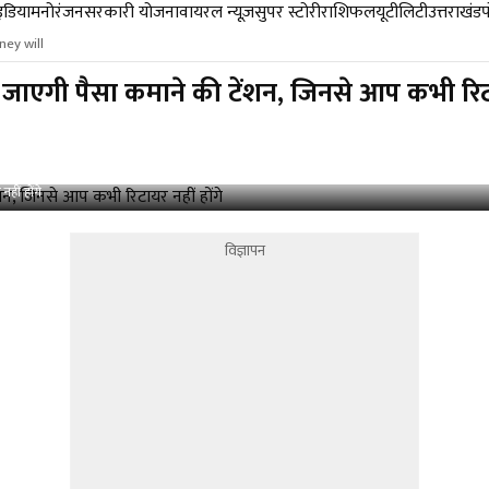
डिया
मनोरंजन
सरकारी योजना
वायरल न्यूज़
सुपर स्टोरी
राशिफल
यूटीलिटी
उत्तराखंड
ney will
ो जाएगी पैसा कमाने की टेंशन, जिनसे आप कभी रिटा
हीं होंगे
विज्ञापन