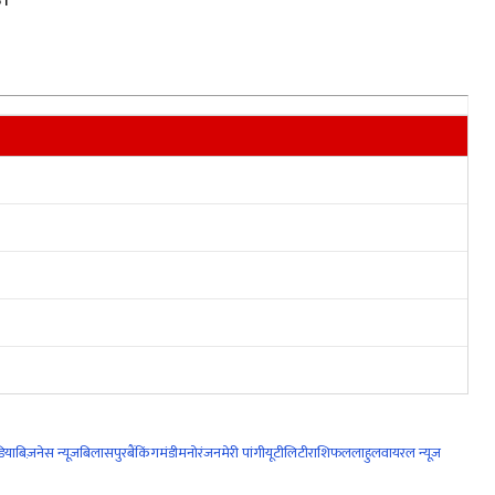
िया
बिज़नेस न्यूज़
बिलासपुर
बैंकिंग
मंडी
मनोरंजन
मेरी पांगी
यूटीलिटी
राशिफल
लाहुल
वायरल न्यूज़