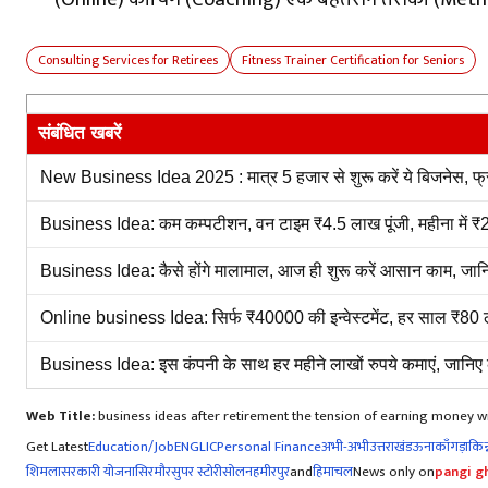
Consulting Services for Retirees
Fitness Trainer Certification for Seniors
संबंधित खबरें
New Business Idea 2025 : मात्र 5 हजार से शुरू करें ये बिजनेस, फ्री मे
Business Idea: कम कम्पटीशन, वन टाइम ₹4.5 लाख पूंजी, महीना मे
Business Idea: कैसे होंगे मालामाल, आज ही शुरू करें आसान काम, जान
Online business Idea: सिर्फ ₹40000 की इन्वेस्टमेंट, हर साल ₹80 ल
Business Idea: इस कंपनी के साथ हर महीने लाखों रुपये कमाएं, जानिए क
Web Title:
business ideas after retirement the tension of earning money wi
Get Latest
Education/Job
ENG
LIC
Personal Finance
अभी-अभी
उत्तराखंड
ऊना
काँगड़ा
किन्
शिमला
सरकारी योजना
सिरमौर
सुपर स्टोरी
सोलन
हमीरपुर
and
हिमाचल
News only on
pangi gh