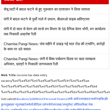
सेचू घाटी में बादल फटने से हुए नुकसान का प्रशासन ने लिया जायजा
पांगी में बादल फटने से पुर्थी नाले में उफान, बीआरओ सड़क क्षतिग्रस्त
पांगी में दो साल से वेतन को तरसे वन विभाग के 56 दैनिक वेतन भोगी, वन कार्यालय
तक निकाली अक्रोश रैली
Chamba Pangi News: पांच महीने में उखड़ गई माल रोड की टायरिंग, करोड़ों
के काम पर उठे सवाल
Chamba Pangi News: पांगी में विश्व पर्यावरण दिवस पर चला स्वच्छता
अभियान, छात्रों ने निकाली जागरूकता रैली
Web Title:
income tax data entry
vacancy%e0%a4%87%e0%a4%a8%e0%a4%95%e0%a4%ae
%e0%a4%9f%e0%a5%88%e0%a4%95%e0%a5%8d%e0%a4%b8
%e0%a4%a1%e0%a4%bf%e0%a4%aa%e0%a4%be%e0%a4%b0%e0%a5
Get Latest
Education/Job
ENG
LIC
Personal Finance
अभी-अभी
उत्तराखंड
ऊना
काँगड़ा
किन्नौर
कुल्लू
क्राइम न्यूज
चंबा
टेक्नोलॉजी
दिव्य दर्शन
नॉलेज
पंजाब/जम्मू
पोस्ट ऑफिस
फ़ैक्ट चेक