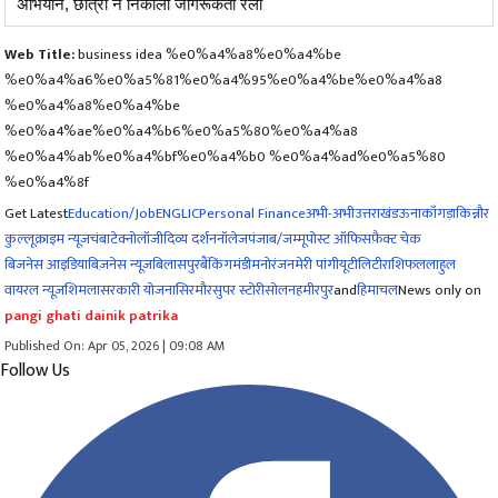
अभियान, छात्रों ने निकाली जागरूकता रैली
Web Title:
business idea %e0%a4%a8%e0%a4%be
%e0%a4%a6%e0%a5%81%e0%a4%95%e0%a4%be%e0%a4%a8
%e0%a4%a8%e0%a4%be
%e0%a4%ae%e0%a4%b6%e0%a5%80%e0%a4%a8
%e0%a4%ab%e0%a4%bf%e0%a4%b0 %e0%a4%ad%e0%a5%80
%e0%a4%8f
Get Latest
Education/Job
ENG
LIC
Personal Finance
अभी-अभी
उत्तराखंड
ऊना
काँगड़ा
किन्नौर
कुल्लू
क्राइम न्यूज
चंबा
टेक्नोलॉजी
दिव्य दर्शन
नॉलेज
पंजाब/जम्मू
पोस्ट ऑफिस
फ़ैक्ट चेक
बिजनेस आइडिया
बिज़नेस न्यूज़
बिलासपुर
बैंकिंग
मंडी
मनोरंजन
मेरी पांगी
यूटीलिटी
राशिफल
लाहुल
वायरल न्यूज़
शिमला
सरकारी योजना
सिरमौर
सुपर स्टोरी
सोलन
हमीरपुर
and
हिमाचल
News only on
pangi ghati dainik patrika
Published On: Apr 05, 2026 | 09:08 AM
Follow Us