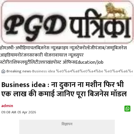
होम
अभी-अभी
हिमाचल
बिज़नेस न्यूज़
क्राइम न्यूज
टेक्नोलॉजी
पंजाब/जम्मू
बिजनेस
आइडिया
मनोरंजन
सरकारी योजना
वायरल न्यूज़
सुपर
स्टोरी
राशिफल
यूटीलिटी
उत्तराखंड
पोस्ट ऑफिस
Education/Job
Breaking news
Business idea %e0%a4%a8%e0%a4%be %e0%a4%
›
›
Business idea : ना दुकान ना मशीन फिर भी
एक लाख की कमाई जानिए पूरा बिजनेस मॉडल
admin
09:08 AM 05 Apr 2026
विज्ञापन